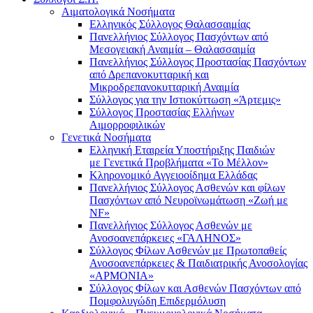
Αιματολογικά Νοσήματα
Ελληνικός Σύλλογος Θαλασσαιμίας
Πανελλήνιος Σύλλογος Πασχόντων από
Μεσογειακή Αναιμία – Θαλασσαιμία
Πανελλήνιος Σύλλογος Προστασίας Πασχόντων
από Δρεπανοκυτταρική και
Μικροδρεπανοκυτταρική Αναιμία
Σύλλογος για την Ιστιοκύττωση «Άρτεμις»
Σύλλογος Προστασίας Ελλήνων
Αιμορροφιλικών
Γενετικά Νοσήματα
Ελληνική Εταιρεία Υποστήριξης Παιδιών
με Γενετικά Προβλήματα «Το Μέλλον»
Κληρονομικό Αγγειοοίδημα Ελλάδας
Πανελλήνιος Σύλλογος Ασθενών και φίλων
Πασχόντων από Νευροϊνωμάτωση «Ζωή με
NF»
Πανελλήνιος Σύλλογος Ασθενών με
Ανοσοανεπάρκειες «ΓΑΛΗΝΟΣ»
Σύλλογος Φίλων Ασθενών με Πρωτοπαθείς
Ανοσοανεπάρκειες & Παιδιατρικής Ανοσολογίας
«ΑΡΜΟΝΙΑ»
Σύλλογος Φίλων και Ασθενών Πασχόντων από
Πομφολυγώδη Επιδερμόλυση