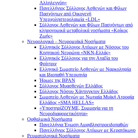
Αλληλεγγύη»
Πανελλήνιος Σύλλογος Ασθενών και Φίλων
Πασχόντων από Οικογενή
Υπερχοληστερολαιμία «LDL»
Σύλλογος Ασθενών και Φίλων Πασχόντων από
κληρονομικά μεταβολικά νοσήματα «Κρίκος
Ζωής»
Νευρολογικά – Νευρομυϊκά Νοσήματα
Ελληνικός Σύλλογος Ατόμων με Νόσους του
Κινητικού Νευρώνα «ΝΚΝ-Ελλάς»
Ελληνικός Σύλλογος για την Αταξία του
Φρίντριχ
Ελληνικό Σωματείο Ασθενών με Ναρκοληψία
και Ιδιοπαθή Υπερυπνία
Ήρωες της BPAN
Σύλλογος Μυασθενών Ελλάδος
Σύλλογος Νόσου Χάντινγκτον Ελλάδος
Σωματείο Ασθενών με Νωτιαία Μυϊκή Ατροφία
Ελλάδος «SMA HELLAS»
«ΥποστηρίΖΟΥΜΕ, Συμμαχία για τη
Νευροδιαφορετικότητα»
Οφθαλμικά Νοσήματα
Πανελλήνια Ένωση Αμφιβληστροειδοπαθών
Πανελλήνιος Σύλλογος Ατόμων με Κερατόκωνο
Ρευματολογικά Νοσήματα