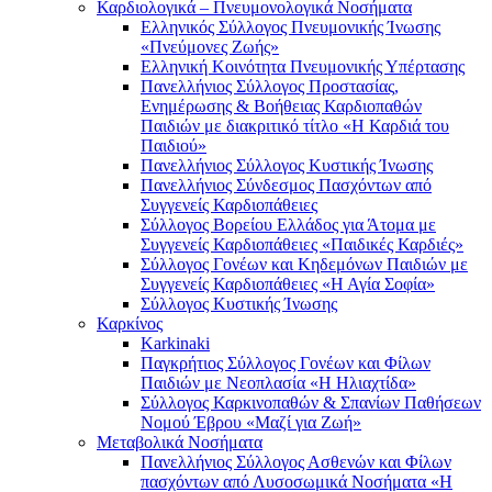
Καρδιολογικά – Πνευμονολογικά Νοσήματα
Ελληνικός Σύλλογος Πνευμονικής Ίνωσης
«Πνεύμονες Ζωής»
Ελληνική Κοινότητα Πνευμονικής Υπέρτασης
Πανελλήνιος Σύλλογος Προστασίας,
Ενημέρωσης & Βοήθειας Καρδιοπαθών
Παιδιών με διακριτικό τίτλο «Η Καρδιά του
Παιδιού»
Πανελλήνιος Σύλλογος Κυστικής Ίνωσης
Πανελλήνιος Σύνδεσμος Πασχόντων από
Συγγενείς Καρδιοπάθειες
Σύλλογος Βορείου Ελλάδος για Άτομα με
Συγγενείς Καρδιοπάθειες «Παιδικές Καρδιές»
Σύλλογος Γονέων και Κηδεμόνων Παιδιών με
Συγγενείς Καρδιοπάθειες «Η Αγία Σοφία»
Σύλλογος Κυστικής Ίνωσης
Καρκίνος
Karkinaki
Παγκρήτιος Σύλλογος Γονέων και Φίλων
Παιδιών με Νεοπλασία «Η Ηλιαχτίδα»
Σύλλογος Καρκινοπαθών & Σπανίων Παθήσεων
Νομού Έβρου «Μαζί για Ζωή»
Μεταβολικά Νοσήματα
Πανελλήνιος Σύλλογος Ασθενών και Φίλων
πασχόντων από Λυσοσωμικά Νοσήματα «Η