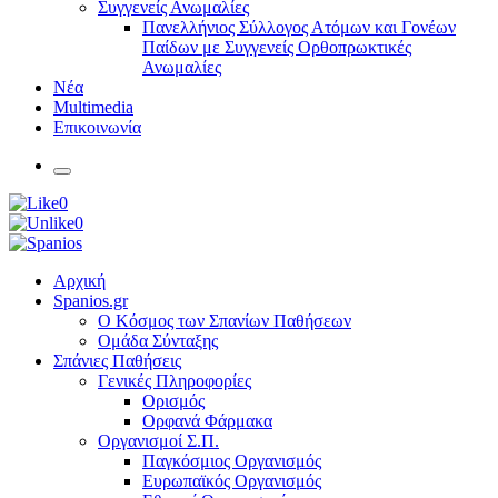
Συγγενείς Ανωμαλίες
Πανελλήνιος Σύλλογος Ατόμων και Γονέων
Παίδων με Συγγενείς Ορθοπρωκτικές
Ανωμαλίες
Νέα
Multimedia
Επικοινωνία
0
0
Αρχική
Spanios.gr
Ο Κόσμος των Σπανίων Παθήσεων
Ομάδα Σύνταξης
Σπάνιες Παθήσεις
Γενικές Πληροφορίες
Ορισμός
Ορφανά Φάρμακα
Οργανισμοί Σ.Π.
Παγκόσμιος Οργανισμός
Ευρωπαϊκός Οργανισμός