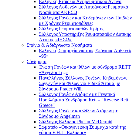
Ελληνική Εταιρεία Αντιρευματικού Αγώνα
Σύλλογος Ασθενών με Αυτοάνοσα Ρευματικά
Νοσήματα ΑΚΕΣΩ
Σύλλογος Γονέων και Κηδεμόνων των Παιδιών
με Χρόνιες Ρευματοπάθειες
Σύλλογος Ρευματοπαθών Κρήτης
Σύλλογος Υποστήριξης Ρευματοπαθών Δυτικής
Αττικής «ΙΗΣΩ»
Σπάνια & Αδιάγνωστα Νοσήματα
Ελληνική Συμμαχία για τους Σπάνιους Ασθενείς
«95»
Σύνδρομα
Ένωση Γονέων και Φίλων με σύνδρομο RETT
«Άγγελοι Γης»
Πανελλήνιος Σύλλογος Γονέων, Κηδεμόνων,
Συγγενών και Φίλων για Ειδικά Άτομα με
Σύνδρομο Prader Willi
Σύλλογος Γονέων Ατόμων με Γενετικά
Προβλήματα Συνδρόμου Rett – “Reverse Rett
Greece”
Σύλλογος Γονέων και Φίλων Ατόμων με
Σύνδρομο Angelman
Σύλλογος Ελλάδας Phelan McDermid
Σωματείο «Οικογενειακή Συμμαχία κατά της
νόσου V.H.L. Ελλάδος»