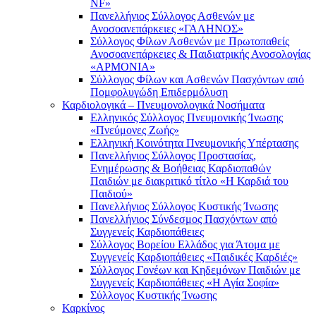
NF»
Πανελλήνιος Σύλλογος Ασθενών με
Ανοσοανεπάρκειες «ΓΑΛΗΝΟΣ»
Σύλλογος Φίλων Ασθενών με Πρωτοπαθείς
Ανοσοανεπάρκειες & Παιδιατρικής Ανοσολογίας
«ΑΡΜΟΝΙΑ»
Σύλλογος Φίλων και Ασθενών Πασχόντων από
Πομφολυγώδη Επιδερμόλυση
Καρδιολογικά – Πνευμονολογικά Νοσήματα
Ελληνικός Σύλλογος Πνευμονικής Ίνωσης
«Πνεύμονες Ζωής»
Ελληνική Κοινότητα Πνευμονικής Υπέρτασης
Πανελλήνιος Σύλλογος Προστασίας,
Ενημέρωσης & Βοήθειας Καρδιοπαθών
Παιδιών με διακριτικό τίτλο «Η Καρδιά του
Παιδιού»
Πανελλήνιος Σύλλογος Κυστικής Ίνωσης
Πανελλήνιος Σύνδεσμος Πασχόντων από
Συγγενείς Καρδιοπάθειες
Σύλλογος Βορείου Ελλάδος για Άτομα με
Συγγενείς Καρδιοπάθειες «Παιδικές Καρδιές»
Σύλλογος Γονέων και Κηδεμόνων Παιδιών με
Συγγενείς Καρδιοπάθειες «Η Αγία Σοφία»
Σύλλογος Κυστικής Ίνωσης
Καρκίνος