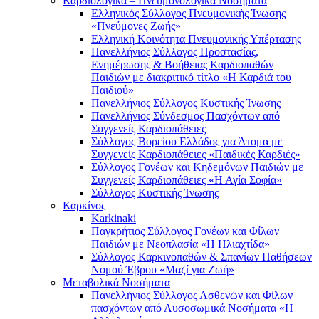
Καρδιολογικά – Πνευμονολογικά Νοσήματα
Ελληνικός Σύλλογος Πνευμονικής Ίνωσης
«Πνεύμονες Ζωής»
Ελληνική Κοινότητα Πνευμονικής Υπέρτασης
Πανελλήνιος Σύλλογος Προστασίας,
Ενημέρωσης & Βοήθειας Καρδιοπαθών
Παιδιών με διακριτικό τίτλο «Η Καρδιά του
Παιδιού»
Πανελλήνιος Σύλλογος Κυστικής Ίνωσης
Πανελλήνιος Σύνδεσμος Πασχόντων από
Συγγενείς Καρδιοπάθειες
Σύλλογος Βορείου Ελλάδος για Άτομα με
Συγγενείς Καρδιοπάθειες «Παιδικές Καρδιές»
Σύλλογος Γονέων και Κηδεμόνων Παιδιών με
Συγγενείς Καρδιοπάθειες «Η Αγία Σοφία»
Σύλλογος Κυστικής Ίνωσης
Καρκίνος
Karkinaki
Παγκρήτιος Σύλλογος Γονέων και Φίλων
Παιδιών με Νεοπλασία «Η Ηλιαχτίδα»
Σύλλογος Καρκινοπαθών & Σπανίων Παθήσεων
Νομού Έβρου «Μαζί για Ζωή»
Μεταβολικά Νοσήματα
Πανελλήνιος Σύλλογος Ασθενών και Φίλων
πασχόντων από Λυσοσωμικά Νοσήματα «Η