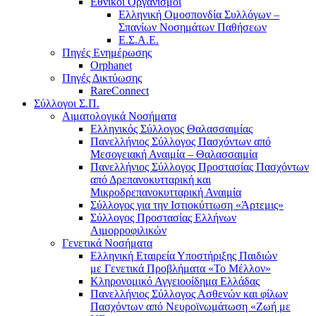
Εθνικοί Οργανισμοί
Ελληνική Ομοσπονδία Συλλόγων –
Σπανίων Νοσημάτων Παθήσεων
Ε.Σ.Α.Ε.
Πηγές Ενημέρωσης
Orphanet
Πηγές Δικτύωσης
RareConnect
Σύλλογοι Σ.Π.
Αιματολογικά Νοσήματα
Ελληνικός Σύλλογος Θαλασσαιμίας
Πανελλήνιος Σύλλογος Πασχόντων από
Μεσογειακή Αναιμία – Θαλασσαιμία
Πανελλήνιος Σύλλογος Προστασίας Πασχόντων
από Δρεπανοκυτταρική και
Μικροδρεπανοκυτταρική Αναιμία
Σύλλογος για την Ιστιοκύττωση «Άρτεμις»
Σύλλογος Προστασίας Ελλήνων
Αιμορροφιλικών
Γενετικά Νοσήματα
Ελληνική Εταιρεία Υποστήριξης Παιδιών
με Γενετικά Προβλήματα «Το Μέλλον»
Κληρονομικό Αγγειοοίδημα Ελλάδας
Πανελλήνιος Σύλλογος Ασθενών και φίλων
Πασχόντων από Νευροϊνωμάτωση «Ζωή με