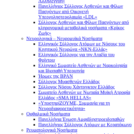
Αλληλεγγύη»
Πανελλήνιος Σύλλογος Ασθενών και Φίλων
Πασχόντων από Οικογενή
Υπερχοληστερολαιμία «LDL»
Σύλλογος Ασθενών και Φίλων Πασχόντων από
κληρονομικά μεταβολικά νοσήματα «Κρίκος
Ζωής»
Νευρολογικά – Νευρομυϊκά Νοσήματα
Ελληνικός Σύλλογος Ατόμων με Νόσους του
Κινητικού Νευρώνα «ΝΚΝ-Ελλάς»
Ελληνικός Σύλλογος για την Αταξία του
Φρίντριχ
Ελληνικό Σωματείο Ασθενών με Ναρκοληψία
και Ιδιοπαθή Υπερυπνία
Ήρωες της BPAN
Σύλλογος Μυασθενών Ελλάδος
Σύλλογος Νόσου Χάντινγκτον Ελλάδος
Σωματείο Ασθενών με Νωτιαία Μυϊκή Ατροφία
Ελλάδος «SMA HELLAS»
«ΥποστηρίΖΟΥΜΕ, Συμμαχία για τη
Νευροδιαφορετικότητα»
Οφθαλμικά Νοσήματα
Πανελλήνια Ένωση Αμφιβληστροειδοπαθών
Πανελλήνιος Σύλλογος Ατόμων με Κερατόκωνο
Ρευματολογικά Νοσήματα