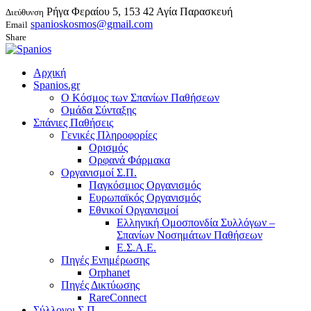
Ρήγα Φεραίου 5, 153 42 Αγία Παρασκευή
Διεύθυνση
spanioskosmos@gmail.com
Email
Share
Αρχική
Spanios.gr
Ο Κόσμος των Σπανίων Παθήσεων
Ομάδα Σύνταξης
Σπάνιες Παθήσεις
Γενικές Πληροφορίες
Ορισμός
Ορφανά Φάρμακα
Οργανισμοί Σ.Π.
Παγκόσμιος Οργανισμός
Ευρωπαϊκός Οργανισμός
Εθνικοί Οργανισμοί
Ελληνική Ομοσπονδία Συλλόγων –
Σπανίων Νοσημάτων Παθήσεων
Ε.Σ.Α.Ε.
Πηγές Ενημέρωσης
Orphanet
Πηγές Δικτύωσης
RareConnect
Σύλλογοι Σ.Π.