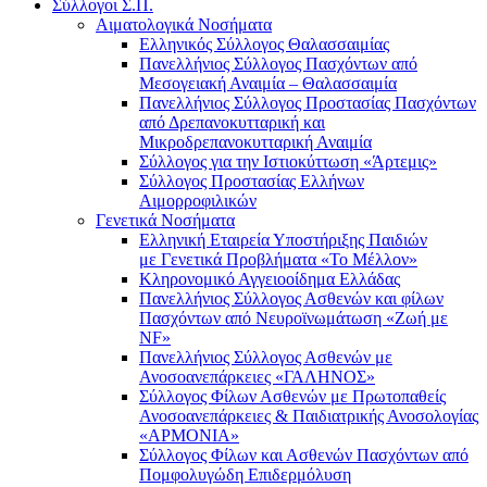
Σύλλογοι Σ.Π.
Αιματολογικά Νοσήματα
Ελληνικός Σύλλογος Θαλασσαιμίας
Πανελλήνιος Σύλλογος Πασχόντων από
Μεσογειακή Αναιμία – Θαλασσαιμία
Πανελλήνιος Σύλλογος Προστασίας Πασχόντων
από Δρεπανοκυτταρική και
Μικροδρεπανοκυτταρική Αναιμία
Σύλλογος για την Ιστιοκύττωση «Άρτεμις»
Σύλλογος Προστασίας Ελλήνων
Αιμορροφιλικών
Γενετικά Νοσήματα
Ελληνική Εταιρεία Υποστήριξης Παιδιών
με Γενετικά Προβλήματα «Το Μέλλον»
Κληρονομικό Αγγειοοίδημα Ελλάδας
Πανελλήνιος Σύλλογος Ασθενών και φίλων
Πασχόντων από Νευροϊνωμάτωση «Ζωή με
NF»
Πανελλήνιος Σύλλογος Ασθενών με
Ανοσοανεπάρκειες «ΓΑΛΗΝΟΣ»
Σύλλογος Φίλων Ασθενών με Πρωτοπαθείς
Ανοσοανεπάρκειες & Παιδιατρικής Ανοσολογίας
«ΑΡΜΟΝΙΑ»
Σύλλογος Φίλων και Ασθενών Πασχόντων από
Πομφολυγώδη Επιδερμόλυση