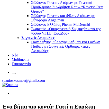
Σύλλογος Γονέων Ατόμων με Γενετικά
Προβλήματα Συνδρόμου Rett – “Reverse Rett
Greece”
Σύλλογος Γονέων και Φίλων Ατόμων με
Σύνδρομο Angelman
Σύλλογος Ελλάδας Phelan McDermid
Σωματείο «Οικογενειακή Συμμαχία κατά της
νόσου V.H.L. Ελλάδος»
Συγγενείς Ανωμαλίες
Πανελλήνιος Σύλλογος Ατόμων και Γονέων
Παίδων με Συγγενείς Ορθοπρωκτικές
Ανωμαλίες
Νέα
Multimedia
Επικοινωνία
spanioskosmos@gmail.com
Ένα βήμα πιο κοντά: Γιατί η Ευρώπη