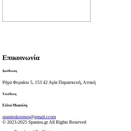
Ημερολόγιο spanios
facebook Posts
Επικοινωνία
Διεύθυνση
Ρήγα Φεραίου 5, 153 42 Αγία Παρασκευή, Αττική
Υπεύθυνη
Ελίνα Μιαούλη
spanioskosmos@gmail.ccom
© 2023-2025 Spanios.gr All Rights Reserved