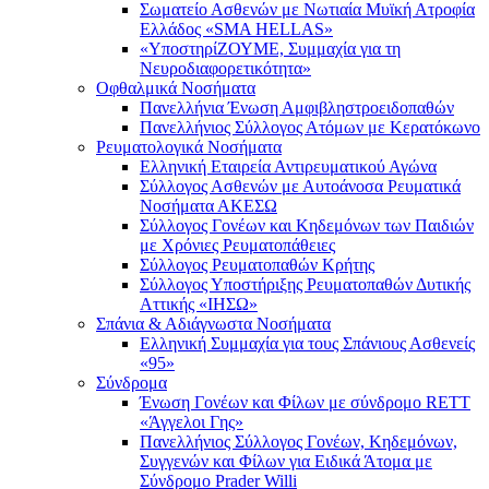
Σωματείο Ασθενών με Νωτιαία Μυϊκή Ατροφία
Ελλάδος «SMA HELLAS»
«ΥποστηρίΖΟΥΜΕ, Συμμαχία για τη
Νευροδιαφορετικότητα»
Οφθαλμικά Νοσήματα
Πανελλήνια Ένωση Αμφιβληστροειδοπαθών
Πανελλήνιος Σύλλογος Ατόμων με Κερατόκωνο
Ρευματολογικά Νοσήματα
Ελληνική Εταιρεία Αντιρευματικού Αγώνα
Σύλλογος Ασθενών με Αυτοάνοσα Ρευματικά
Νοσήματα ΑΚΕΣΩ
Σύλλογος Γονέων και Κηδεμόνων των Παιδιών
με Χρόνιες Ρευματοπάθειες
Σύλλογος Ρευματοπαθών Κρήτης
Σύλλογος Υποστήριξης Ρευματοπαθών Δυτικής
Αττικής «ΙΗΣΩ»
Σπάνια & Αδιάγνωστα Νοσήματα
Ελληνική Συμμαχία για τους Σπάνιους Ασθενείς
«95»
Σύνδρομα
Ένωση Γονέων και Φίλων με σύνδρομο RETT
«Άγγελοι Γης»
Πανελλήνιος Σύλλογος Γονέων, Κηδεμόνων,
Συγγενών και Φίλων για Ειδικά Άτομα με
Σύνδρομο Prader Willi