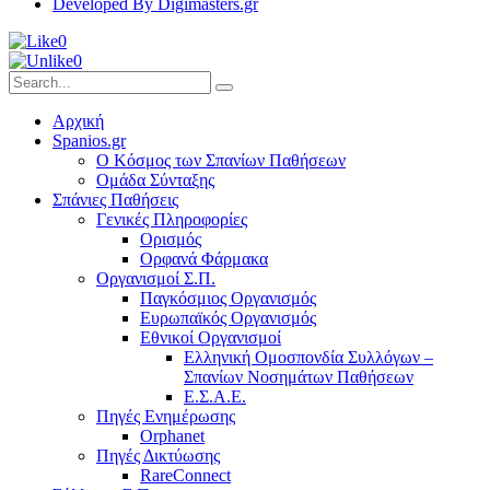
Developed By Digimasters.gr
0
0
Αρχική
Spanios.gr
Ο Κόσμος των Σπανίων Παθήσεων
Ομάδα Σύνταξης
Σπάνιες Παθήσεις
Γενικές Πληροφορίες
Ορισμός
Ορφανά Φάρμακα
Οργανισμοί Σ.Π.
Παγκόσμιος Οργανισμός
Ευρωπαϊκός Οργανισμός
Εθνικοί Οργανισμοί
Ελληνική Ομοσπονδία Συλλόγων –
Σπανίων Νοσημάτων Παθήσεων
Ε.Σ.Α.Ε.
Πηγές Ενημέρωσης
Orphanet
Πηγές Δικτύωσης
RareConnect