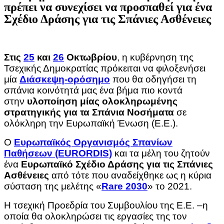
πρέπει να συνεχίσει να προσπαθεί για ένα
Σχέδιο Δράσης για τις Σπάνιες Ασθένειες
Στις
25
και
26
Οκτωβρίου
, η κυβέρνηση της
Τσεχικής Δημοκρατίας πρόκειται να φιλοξενήσει
μία
Διάσκεψη-ορόσημο
που θα οδηγήσει τη
σπάνια κοινότητά μας ένα βήμα πιο κοντά
στην
υλοποίηση μίας ολοκληρωμένης
στρατηγικής για τα Σπάνια Νοσήματα
σε
ολόκληρη την Ευρωπαϊκή Ένωση (Ε.Ε.).
Ο
Ευρωπαϊκός Οργανισμός Σπανίων
Παθήσεων (EURORDIS)
και τα μέλη του ζητούν
ένα
Ευρωπαϊκό Σχέδιο Δράσης για τις Σπάνιες
Ασθένειες
από τότε που αναδείχθηκε ως η κύρια
σύσταση της μελέτης «
Rare 2030
» το 2021.
Η τσεχική Προεδρία του Συμβουλίου της Ε.Ε. –η
οποία θα ολοκληρώσει τις εργασίες της τον