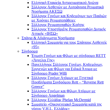
Ελληνική Εταιρεία Αντιρευματικού Αγώνα
Σύλλογος Ασθενών με Αυτοάνοσα Ρευματικά
Νοσήματα ΑΚΕΣΩ
Σύλλογος Γονέων και Κηδεμόνων των Παιδιών
με Χρόνιες Ρευματοπάθειες
Σύλλογος Ρευματοπαθών Κρήτης
Σύλλογος Υποστήριξης Ρευματοπαθών Δυτικής
Αττικής «ΙΗΣΩ»
Σπάνια & Αδιάγνωστα Νοσήματα
Ελληνική Συμμαχία για τους Σπάνιους Ασθενείς
«95»
Σύνδρομα
Ένωση Γονέων και Φίλων με σύνδρομο RETT
«Άγγελοι Γης»
Πανελλήνιος Σύλλογος Γονέων, Κηδεμόνων,
Συγγενών και Φίλων για Ειδικά Άτομα με
Σύνδρομο Prader Willi
Σύλλογος Γονέων Ατόμων με Γενετικά
Προβλήματα Συνδρόμου Rett – “Reverse Rett
Greece”
Σύλλογος Γονέων και Φίλων Ατόμων με
Σύνδρομο Angelman
Σύλλογος Ελλάδας Phelan McDermid
Σωματείο «Οικογενειακή Συμμαχία κατά της
νόσου V.H.L. Ελλάδος»