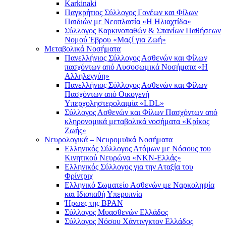
Karkinaki
Παγκρήτιος Σύλλογος Γονέων και Φίλων
Παιδιών με Νεοπλασία «Η Ηλιαχτίδα»
Σύλλογος Καρκινοπαθών & Σπανίων Παθήσεων
Νομού Έβρου «Μαζί για Ζωή»
Μεταβολικά Νοσήματα
Πανελλήνιος Σύλλογος Ασθενών και Φίλων
πασχόντων από Λυσοσωμικά Νοσήματα «Η
Αλληλεγγύη»
Πανελλήνιος Σύλλογος Ασθενών και Φίλων
Πασχόντων από Οικογενή
Υπερχοληστερολαιμία «LDL»
Σύλλογος Ασθενών και Φίλων Πασχόντων από
κληρονομικά μεταβολικά νοσήματα «Κρίκος
Ζωής»
Νευρολογικά – Νευρομυϊκά Νοσήματα
Ελληνικός Σύλλογος Ατόμων με Νόσους του
Κινητικού Νευρώνα «ΝΚΝ-Ελλάς»
Ελληνικός Σύλλογος για την Αταξία του
Φρίντριχ
Ελληνικό Σωματείο Ασθενών με Ναρκοληψία
και Ιδιοπαθή Υπερυπνία
Ήρωες της BPAN
Σύλλογος Μυασθενών Ελλάδος
Σύλλογος Νόσου Χάντινγκτον Ελλάδος