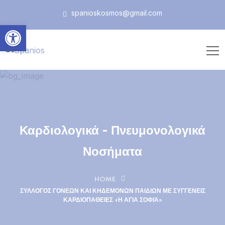
spanioskosmos@gmail.com
Ανοίξτε τη γραμμή εργαλεί
Καρδιολογικά - Πνευμονολογικά
Νοσήματα
HOME
ΣΎΛΛΟΓΟΣ ΓΟΝΈΩΝ ΚΑΙ ΚΗΔΕΜΌΝΩΝ ΠΑΙΔΙΏΝ ΜΕ ΣΥΓΓΕΝΕΊΣ
ΚΑΡΔΙΟΠΆΘΕΙΕΣ «Η ΑΓΊΑ ΣΟΦΊΑ»