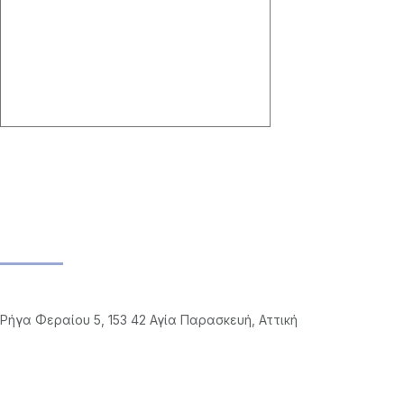
Ημερολόγιο spanios
facebook Posts
Επικοινωνία
Διεύθυνση
Ρήγα Φεραίου 5, 153 42 Αγία Παρασκευή, Αττική
Υπεύθυνη
Ελίνα Μιαούλη