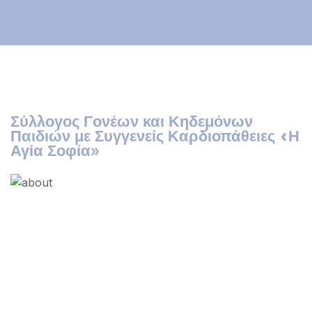
Σύλλογος Γονέων και Κηδεμόνων
Παιδιών με Συγγενείς Καρδιοπάθειες «Η
Αγία Σοφία»
Στοιχεία Επικοινωνίας
Δεστούνη 6
111 43 Αθήνα
+30 693 939 2314