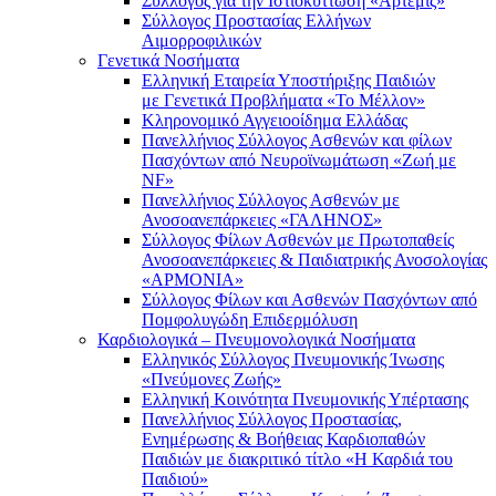
Σύλλογος για την Ιστιοκύττωση «Άρτεμις»
Σύλλογος Προστασίας Ελλήνων
Αιμορροφιλικών
Γενετικά Νοσήματα
Ελληνική Εταιρεία Υποστήριξης Παιδιών
με Γενετικά Προβλήματα «Το Μέλλον»
Κληρονομικό Αγγειοοίδημα Ελλάδας
Πανελλήνιος Σύλλογος Ασθενών και φίλων
Πασχόντων από Νευροϊνωμάτωση «Ζωή με
NF»
Πανελλήνιος Σύλλογος Ασθενών με
Ανοσοανεπάρκειες «ΓΑΛΗΝΟΣ»
Σύλλογος Φίλων Ασθενών με Πρωτοπαθείς
Ανοσοανεπάρκειες & Παιδιατρικής Ανοσολογίας
«ΑΡΜΟΝΙΑ»
Σύλλογος Φίλων και Ασθενών Πασχόντων από
Πομφολυγώδη Επιδερμόλυση
Καρδιολογικά – Πνευμονολογικά Νοσήματα
Ελληνικός Σύλλογος Πνευμονικής Ίνωσης
«Πνεύμονες Ζωής»
Ελληνική Κοινότητα Πνευμονικής Υπέρτασης
Πανελλήνιος Σύλλογος Προστασίας,
Ενημέρωσης & Βοήθειας Καρδιοπαθών
Παιδιών με διακριτικό τίτλο «Η Καρδιά του
Παιδιού»