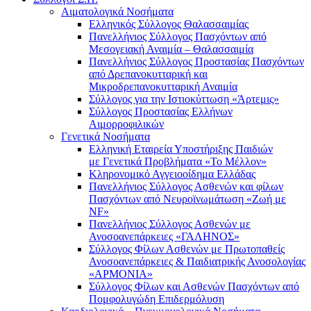
Αιματολογικά Νοσήματα
Ελληνικός Σύλλογος Θαλασσαιμίας
Πανελλήνιος Σύλλογος Πασχόντων από
Μεσογειακή Αναιμία – Θαλασσαιμία
Πανελλήνιος Σύλλογος Προστασίας Πασχόντων
από Δρεπανοκυτταρική και
Μικροδρεπανοκυτταρική Αναιμία
Σύλλογος για την Ιστιοκύττωση «Άρτεμις»
Σύλλογος Προστασίας Ελλήνων
Αιμορροφιλικών
Γενετικά Νοσήματα
Ελληνική Εταιρεία Υποστήριξης Παιδιών
με Γενετικά Προβλήματα «Το Μέλλον»
Κληρονομικό Αγγειοοίδημα Ελλάδας
Πανελλήνιος Σύλλογος Ασθενών και φίλων
Πασχόντων από Νευροϊνωμάτωση «Ζωή με
NF»
Πανελλήνιος Σύλλογος Ασθενών με
Ανοσοανεπάρκειες «ΓΑΛΗΝΟΣ»
Σύλλογος Φίλων Ασθενών με Πρωτοπαθείς
Ανοσοανεπάρκειες & Παιδιατρικής Ανοσολογίας
«ΑΡΜΟΝΙΑ»
Σύλλογος Φίλων και Ασθενών Πασχόντων από
Πομφολυγώδη Επιδερμόλυση