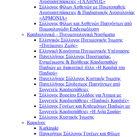
Ανοσοανεπάρκειες «ΓΑΛΗΝΟΣ»
Σύλλογος Φίλων Ασθενών με Πρωτοπαθείς
Ανοσοανεπάρκειες & Παιδιατρικής Ανοσολογίας
«ΑΡΜΟΝΙΑ»
Σύλλογος Φίλων και Ασθενών Πασχόντων από
Πομφολυγώδη Επιδερμόλυση
Καρδιολογικά – Πνευμονολογικά Νοσήματα
Ελληνικός Σύλλογος Πνευμονικής Ίνωσης
«Πνεύμονες Ζωής»
Ελληνική Κοινότητα Πνευμονικής Υπέρτασης
Πανελλήνιος Σύλλογος Προστασίας,
Ενημέρωσης & Βοήθειας Καρδιοπαθών
Παιδιών με διακριτικό τίτλο «Η Καρδιά του
Παιδιού»
Πανελλήνιος Σύλλογος Κυστικής Ίνωσης
Πανελλήνιος Σύνδεσμος Πασχόντων από
Συγγενείς Καρδιοπάθειες
Σύλλογος Βορείου Ελλάδος για Άτομα με
Συγγενείς Καρδιοπάθειες «Παιδικές Καρδιές»
Σύλλογος Γονέων και Κηδεμόνων Παιδιών με
Συγγενείς Καρδιοπάθειες «Η Αγία Σοφία»
Σύλλογος Κυστικής Ίνωσης
Καρκίνος
Karkinaki
Παγκρήτιος Σύλλογος Γονέων και Φίλων