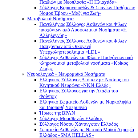
Παιδιών με Νεοπλασία «Η Ηλιαχτίδα»
Σύλλογος Καρκινοπαθών & Σπανίων Παθήσεων
Νομού Έβρου «Μαζί για Ζωή»
Μεταβολικά Νοσήματα
Πανελλήνιος Σύλλογος Ασθενών και Φίλων
πασχόντων από Λυσοσωμικά Νοσήματα «Η
Αλληλεγγύη»
Πανελλήνιος Σύλλογος Ασθενών και Φίλων
Πασχόντων από Οικογενή
Υπερχοληστερολαιμία «LDL»
Σύλλογος Ασθενών και Φίλων Πασχόντων από
κληρονομικά μεταβολικά νοσήματα «Κρίκος
Ζωής»
Νευρολογικά – Νευρομυϊκά Νοσήματα
Ελληνικός Σύλλογος Ατόμων με Νόσους του
Κινητικού Νευρώνα «ΝΚΝ-Ελλάς»
Ελληνικός Σύλλογος για την Αταξία του
Φρίντριχ
Ελληνικό Σωματείο Ασθενών με Ναρκοληψία
και Ιδιοπαθή Υπερυπνία
Ήρωες της BPAN
Σύλλογος Μυασθενών Ελλάδος
Σύλλογος Νόσου Χάντινγκτον Ελλάδος
Σωματείο Ασθενών με Νωτιαία Μυϊκή Ατροφία
Ελλάδος «SMA HELLAS»