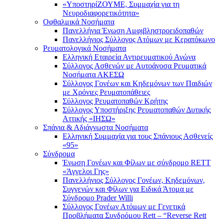
«ΥποστηρίΖΟΥΜΕ, Συμμαχία για τη
Νευροδιαφορετικότητα»
Οφθαλμικά Νοσήματα
Πανελλήνια Ένωση Αμφιβληστροειδοπαθών
Πανελλήνιος Σύλλογος Ατόμων με Κερατόκωνο
Ρευματολογικά Νοσήματα
Ελληνική Εταιρεία Αντιρευματικού Αγώνα
Σύλλογος Ασθενών με Αυτοάνοσα Ρευματικά
Νοσήματα ΑΚΕΣΩ
Σύλλογος Γονέων και Κηδεμόνων των Παιδιών
με Χρόνιες Ρευματοπάθειες
Σύλλογος Ρευματοπαθών Κρήτης
Σύλλογος Υποστήριξης Ρευματοπαθών Δυτικής
Αττικής «ΙΗΣΩ»
Σπάνια & Αδιάγνωστα Νοσήματα
Ελληνική Συμμαχία για τους Σπάνιους Ασθενείς
«95»
Σύνδρομα
Ένωση Γονέων και Φίλων με σύνδρομο RETT
«Άγγελοι Γης»
Πανελλήνιος Σύλλογος Γονέων, Κηδεμόνων,
Συγγενών και Φίλων για Ειδικά Άτομα με
Σύνδρομο Prader Willi
Σύλλογος Γονέων Ατόμων με Γενετικά
Προβλήματα Συνδρόμου Rett – “Reverse Rett