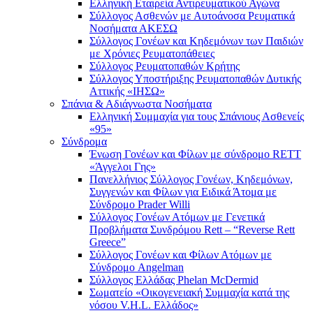
Ελληνική Εταιρεία Αντιρευματικού Αγώνα
Σύλλογος Ασθενών με Αυτοάνοσα Ρευματικά
Νοσήματα ΑΚΕΣΩ
Σύλλογος Γονέων και Κηδεμόνων των Παιδιών
με Χρόνιες Ρευματοπάθειες
Σύλλογος Ρευματοπαθών Κρήτης
Σύλλογος Υποστήριξης Ρευματοπαθών Δυτικής
Αττικής «ΙΗΣΩ»
Σπάνια & Αδιάγνωστα Νοσήματα
Ελληνική Συμμαχία για τους Σπάνιους Ασθενείς
«95»
Σύνδρομα
Ένωση Γονέων και Φίλων με σύνδρομο RETT
«Άγγελοι Γης»
Πανελλήνιος Σύλλογος Γονέων, Κηδεμόνων,
Συγγενών και Φίλων για Ειδικά Άτομα με
Σύνδρομο Prader Willi
Σύλλογος Γονέων Ατόμων με Γενετικά
Προβλήματα Συνδρόμου Rett – “Reverse Rett
Greece”
Σύλλογος Γονέων και Φίλων Ατόμων με
Σύνδρομο Angelman
Σύλλογος Ελλάδας Phelan McDermid
Σωματείο «Οικογενειακή Συμμαχία κατά της
νόσου V.H.L. Ελλάδος»