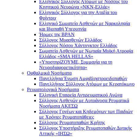
Ελληνικός Σύλλογος Ατόμων με Νόσους του
Κινητικού Νευρώνα «ΝΚΝ-Ελλάς»
Ελληνικός Σύλλογος για την Αταξία του
Φρίντριχ
Ελληνικό Σωματείο Ασθενών με Ναρκοληψία
και Ιδιοπαθή Υπερυπνία
Ήρωες της BPAN
Σύλλογος Μυασθενών Ελλάδος
Σύλλογος Νόσου Χάντινγκτον Ελλάδος
Σωματείο Ασθενών με Νωτιαία Μυϊκή Ατροφία
Ελλάδος «SMA HELLAS»
«ΥποστηρίΖΟΥΜΕ, Συμμαχία για τη
Νευροδιαφορετικότητα»
Οφθαλμικά Νοσήματα
Πανελλήνια Ένωση Αμφιβληστροειδοπαθών
Πανελλήνιος Σύλλογος Ατόμων με Κερατόκωνο
Ρευματολογικά Νοσήματα
Ελληνική Εταιρεία Αντιρευματικού Αγώνα
Σύλλογος Ασθενών με Αυτοάνοσα Ρευματικά
Νοσήματα ΑΚΕΣΩ
Σύλλογος Γονέων και Κηδεμόνων των Παιδιών
με Χρόνιες Ρευματοπάθειες
Σύλλογος Ρευματοπαθών Κρήτης
Σύλλογος Υποστήριξης Ρευματοπαθών Δυτικής
Αττικής «ΙΗΣΩ»