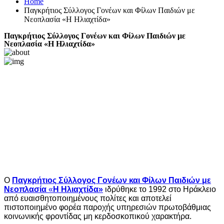
Home
Παγκρήτιος Σύλλογος Γονέων και Φίλων Παιδιών με
Νεοπλασία «Η Ηλιαχτίδα»
Παγκρήτιος Σύλλογος Γονέων και Φίλων Παιδιών με
Νεοπλασία «Η Ηλιαχτίδα»
Στοιχεία Επικοινωνίας
Κόσμων 6
Ηράκλειο Κρήτης
+30 2810 342 544
info@iliahtida.org
www.iliahtida.org/gr
Ο
Παγκρήτιος Σύλλογος Γονέων και Φίλων Παιδιών με
Νεοπλασία
«
Η Ηλιαχτίδα»
ιδρύθηκε το 1992 στο Ηράκλειο
από ευαισθητοποιημένους πολίτες και αποτελεί
πιστοποιημένο φορέα παροχής υπηρεσιών πρωτοβάθμιας
κοινωνικής φροντίδας μη κερδοσκοπικού χαρακτήρα.