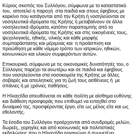
Κύριος σκοπός του Συλλόγου, σύμφωνα με το καταστατικό
του, αποτελεί η παροχή στα παιδιά και στους έφηβους με
καρκίνο που κατάγονται από την Κρήτη ή νοσηλεύονται σε
νοσηλευτικά ιδρύματα της Κρήτης ή μεταβαίνουν σε άλλα
νοσηλευτικά ιδρύματα, κατόπιν παραπομπής από τα
νοσηλευτικά ιδρύματα της Κρήτης και στις οικογένειές τους,
ψυχολογικής, ηθικής, υλικής και κάθε μορφής
συμπαράστασης και μέριμνας και η προάσπιση και
προώθηση με κάθε νόμιμο τρόπο των ιατρικών, ηθικών,
κοινωνικών και υλικών συμφερόντων αυτών.
Επικουρικά, σύμφωνα με τις οικονομικές δυνατότητές του, ο
Σύλλογος παρέχει τα ανωτέρω και σε παιδιά και έφηβους
που νοσηλεύονται στα νοσοκομεία της Κρήτης με άλλες
σοβαρές και απειλητικές για τη ζωή τους ασθένειες ή με
σπάνιες ή με χρόνιες παθήσεις.
Η Ηλιαχτίδα απευθύνεται σε κάθε πολίτη με αίσθημα ευθύνης
και διάθεση προσφοράς που επιθυμεί να ενταχθεί στο
δυναμικό της, προσφέροντας έργο, είτε ως μέλος είτε και ως
εθελοντής.
Τα έσοδα του Συλλόγου προέρχονται από συνδρομές μελών,
δωρεές, χορηγίες και από κοινωνικές και πολιτιστικές
εκδηλώσεις που η Ηλιαχτίδα οργανώνει ή συμμετέχει.