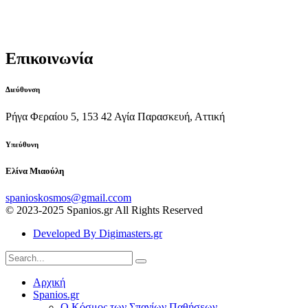
Ημερολόγιο spanios
facebook Posts
Επικοινωνία
Διεύθυνση
Ρήγα Φεραίου 5, 153 42 Αγία Παρασκευή, Αττική
Υπεύθυνη
Ελίνα Μιαούλη
spanioskosmos@gmail.ccom
© 2023-2025 Spanios.gr All Rights Reserved
Developed By Digimasters.gr
Αρχική
Spanios.gr
Ο Κόσμος των Σπανίων Παθήσεων