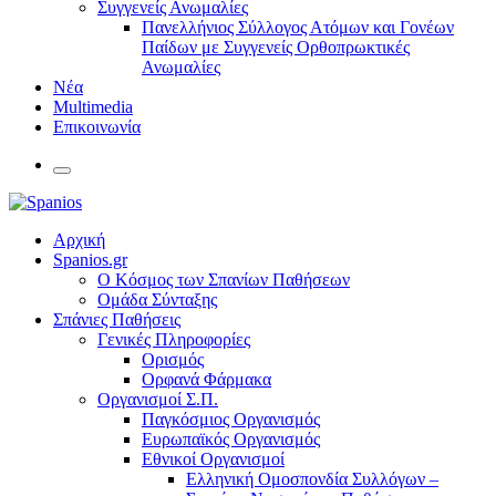
Συγγενείς Ανωμαλίες
Πανελλήνιος Σύλλογος Ατόμων και Γονέων
Παίδων με Συγγενείς Ορθοπρωκτικές
Ανωμαλίες
Νέα
Multimedia
Επικοινωνία
Αρχική
Spanios.gr
Ο Κόσμος των Σπανίων Παθήσεων
Ομάδα Σύνταξης
Σπάνιες Παθήσεις
Γενικές Πληροφορίες
Ορισμός
Ορφανά Φάρμακα
Οργανισμοί Σ.Π.
Παγκόσμιος Οργανισμός
Ευρωπαϊκός Οργανισμός
Εθνικοί Οργανισμοί
Ελληνική Ομοσπονδία Συλλόγων –