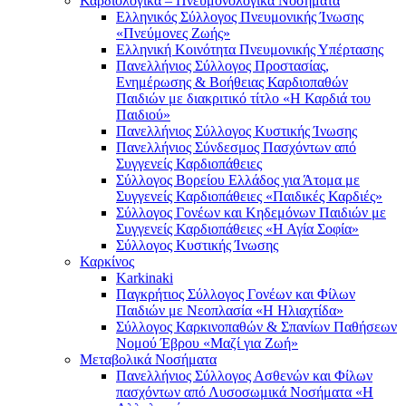
Καρδιολογικά – Πνευμονολογικά Νοσήματα
Ελληνικός Σύλλογος Πνευμονικής Ίνωσης
«Πνεύμονες Ζωής»
Ελληνική Κοινότητα Πνευμονικής Υπέρτασης
Πανελλήνιος Σύλλογος Προστασίας,
Ενημέρωσης & Βοήθειας Καρδιοπαθών
Παιδιών με διακριτικό τίτλο «Η Καρδιά του
Παιδιού»
Πανελλήνιος Σύλλογος Κυστικής Ίνωσης
Πανελλήνιος Σύνδεσμος Πασχόντων από
Συγγενείς Καρδιοπάθειες
Σύλλογος Βορείου Ελλάδος για Άτομα με
Συγγενείς Καρδιοπάθειες «Παιδικές Καρδιές»
Σύλλογος Γονέων και Κηδεμόνων Παιδιών με
Συγγενείς Καρδιοπάθειες «Η Αγία Σοφία»
Σύλλογος Κυστικής Ίνωσης
Καρκίνος
Karkinaki
Παγκρήτιος Σύλλογος Γονέων και Φίλων
Παιδιών με Νεοπλασία «Η Ηλιαχτίδα»
Σύλλογος Καρκινοπαθών & Σπανίων Παθήσεων
Νομού Έβρου «Μαζί για Ζωή»
Μεταβολικά Νοσήματα
Πανελλήνιος Σύλλογος Ασθενών και Φίλων
πασχόντων από Λυσοσωμικά Νοσήματα «Η