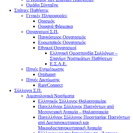
Ομάδα Σύνταξης
Σπάνιες Παθήσεις
Γενικές Πληροφορίες
Ορισμός
Ορφανά Φάρμακα
Οργανισμοί Σ.Π.
Παγκόσμιος Οργανισμός
Ευρωπαϊκός Οργανισμός
Εθνικοί Οργανισμοί
Ελληνική Ομοσπονδία Συλλόγων –
Σπανίων Νοσημάτων Παθήσεων
Ε.Σ.Α.Ε.
Πηγές Ενημέρωσης
Orphanet
Πηγές Δικτύωσης
RareConnect
Σύλλογοι Σ.Π.
Αιματολογικά Νοσήματα
Ελληνικός Σύλλογος Θαλασσαιμίας
Πανελλήνιος Σύλλογος Πασχόντων από
Μεσογειακή Αναιμία – Θαλασσαιμία
Πανελλήνιος Σύλλογος Προστασίας Πασχόντων
από Δρεπανοκυτταρική και
Μικροδρεπανοκυτταρική Αναιμία