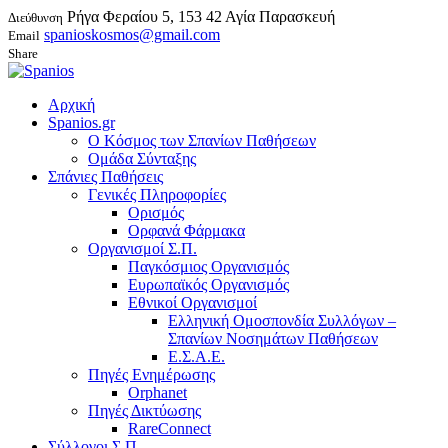
Ρήγα Φεραίου 5, 153 42 Αγία Παρασκευή
Διεύθυνση
spanioskosmos@gmail.com
Email
Share
Αρχική
Spanios.gr
Ο Κόσμος των Σπανίων Παθήσεων
Ομάδα Σύνταξης
Σπάνιες Παθήσεις
Γενικές Πληροφορίες
Ορισμός
Ορφανά Φάρμακα
Οργανισμοί Σ.Π.
Παγκόσμιος Οργανισμός
Ευρωπαϊκός Οργανισμός
Εθνικοί Οργανισμοί
Ελληνική Ομοσπονδία Συλλόγων –
Σπανίων Νοσημάτων Παθήσεων
Ε.Σ.Α.Ε.
Πηγές Ενημέρωσης
Orphanet
Πηγές Δικτύωσης
RareConnect
Σύλλογοι Σ.Π.