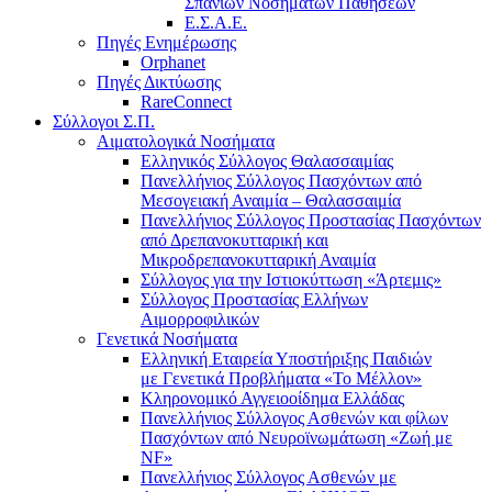
Σπανίων Νοσημάτων Παθήσεων
Ε.Σ.Α.Ε.
Πηγές Ενημέρωσης
Orphanet
Πηγές Δικτύωσης
RareConnect
Σύλλογοι Σ.Π.
Αιματολογικά Νοσήματα
Ελληνικός Σύλλογος Θαλασσαιμίας
Πανελλήνιος Σύλλογος Πασχόντων από
Μεσογειακή Αναιμία – Θαλασσαιμία
Πανελλήνιος Σύλλογος Προστασίας Πασχόντων
από Δρεπανοκυτταρική και
Μικροδρεπανοκυτταρική Αναιμία
Σύλλογος για την Ιστιοκύττωση «Άρτεμις»
Σύλλογος Προστασίας Ελλήνων
Αιμορροφιλικών
Γενετικά Νοσήματα
Ελληνική Εταιρεία Υποστήριξης Παιδιών
με Γενετικά Προβλήματα «Το Μέλλον»
Κληρονομικό Αγγειοοίδημα Ελλάδας
Πανελλήνιος Σύλλογος Ασθενών και φίλων
Πασχόντων από Νευροϊνωμάτωση «Ζωή με
NF»
Πανελλήνιος Σύλλογος Ασθενών με