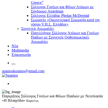
Greece”
Σύλλογος Γονέων και Φίλων Ατόμων με
Σύνδρομο Angelman
Σύλλογος Ελλάδας Phelan McDermid
Σωματείο «Οικογενειακή Συμμαχία κατά της
νόσου V.H.L. Ελλάδος»
Συγγενείς Ανωμαλίες
Πανελλήνιος Σύλλογος Ατόμων και Γονέων
Παίδων με Συγγενείς Ορθοπρωκτικές
Ανωμαλίες
Νέα
Multimedia
Επικοινωνία
spanioskosmos@gmail.com
Παγκρήτιος Σύλλογος Γονέων και Φίλων Παιδιών με Νεοπλασία
«Η Ηλιαχτίδα»
Καρκίνος