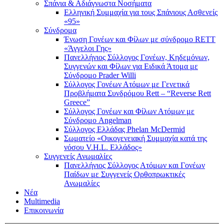
Σπάνια & Αδιάγνωστα Νοσήματα
Ελληνική Συμμαχία για τους Σπάνιους Ασθενείς
«95»
Σύνδρομα
Ένωση Γονέων και Φίλων με σύνδρομο RETT
«Άγγελοι Γης»
Πανελλήνιος Σύλλογος Γονέων, Κηδεμόνων,
Συγγενών και Φίλων για Ειδικά Άτομα με
Σύνδρομο Prader Willi
Σύλλογος Γονέων Ατόμων με Γενετικά
Προβλήματα Συνδρόμου Rett – “Reverse Rett
Greece”
Σύλλογος Γονέων και Φίλων Ατόμων με
Σύνδρομο Angelman
Σύλλογος Ελλάδας Phelan McDermid
Σωματείο «Οικογενειακή Συμμαχία κατά της
νόσου V.H.L. Ελλάδος»
Συγγενείς Ανωμαλίες
Πανελλήνιος Σύλλογος Ατόμων και Γονέων
Παίδων με Συγγενείς Ορθοπρωκτικές
Ανωμαλίες
Νέα
Multimedia
Επικοινωνία