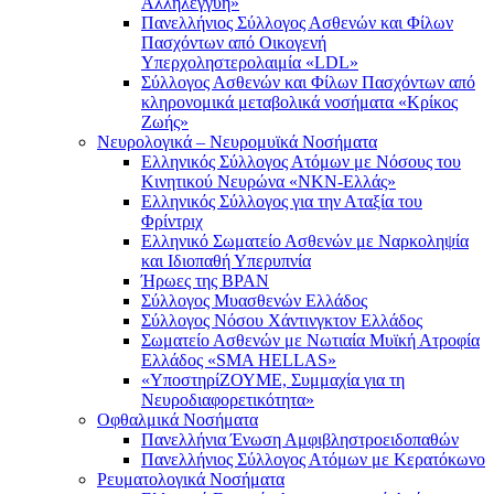
Αλληλεγγύη»
Πανελλήνιος Σύλλογος Ασθενών και Φίλων
Πασχόντων από Οικογενή
Υπερχοληστερολαιμία «LDL»
Σύλλογος Ασθενών και Φίλων Πασχόντων από
κληρονομικά μεταβολικά νοσήματα «Κρίκος
Ζωής»
Νευρολογικά – Νευρομυϊκά Νοσήματα
Ελληνικός Σύλλογος Ατόμων με Νόσους του
Κινητικού Νευρώνα «ΝΚΝ-Ελλάς»
Ελληνικός Σύλλογος για την Αταξία του
Φρίντριχ
Ελληνικό Σωματείο Ασθενών με Ναρκοληψία
και Ιδιοπαθή Υπερυπνία
Ήρωες της BPAN
Σύλλογος Μυασθενών Ελλάδος
Σύλλογος Νόσου Χάντινγκτον Ελλάδος
Σωματείο Ασθενών με Νωτιαία Μυϊκή Ατροφία
Ελλάδος «SMA HELLAS»
«ΥποστηρίΖΟΥΜΕ, Συμμαχία για τη
Νευροδιαφορετικότητα»
Οφθαλμικά Νοσήματα
Πανελλήνια Ένωση Αμφιβληστροειδοπαθών
Πανελλήνιος Σύλλογος Ατόμων με Κερατόκωνο
Ρευματολογικά Νοσήματα