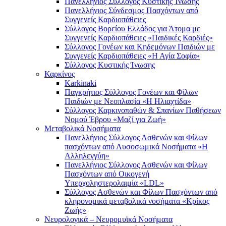
Πανελλήνιος Σύλλογος Κυστικής Ίνωσης
Πανελλήνιος Σύνδεσμος Πασχόντων από
Συγγενείς Καρδιοπάθειες
Σύλλογος Βορείου Ελλάδος για Άτομα με
Συγγενείς Καρδιοπάθειες «Παιδικές Καρδιές»
Σύλλογος Γονέων και Κηδεμόνων Παιδιών με
Συγγενείς Καρδιοπάθειες «Η Αγία Σοφία»
Σύλλογος Κυστικής Ίνωσης
Καρκίνος
Karkinaki
Παγκρήτιος Σύλλογος Γονέων και Φίλων
Παιδιών με Νεοπλασία «Η Ηλιαχτίδα»
Σύλλογος Καρκινοπαθών & Σπανίων Παθήσεων
Νομού Έβρου «Μαζί για Ζωή»
Μεταβολικά Νοσήματα
Πανελλήνιος Σύλλογος Ασθενών και Φίλων
πασχόντων από Λυσοσωμικά Νοσήματα «Η
Αλληλεγγύη»
Πανελλήνιος Σύλλογος Ασθενών και Φίλων
Πασχόντων από Οικογενή
Υπερχοληστερολαιμία «LDL»
Σύλλογος Ασθενών και Φίλων Πασχόντων από
κληρονομικά μεταβολικά νοσήματα «Κρίκος
Ζωής»
Νευρολογικά – Νευρομυϊκά Νοσήματα