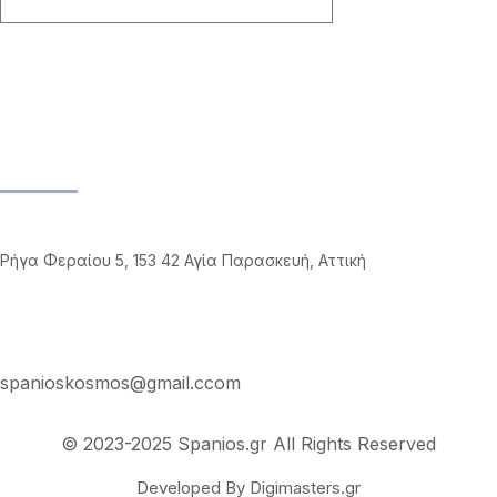
Ημερολόγιο spanios
facebook Posts
Επικοινωνία
Διεύθυνση
Ρήγα Φεραίου 5, 153 42 Αγία Παρασκευή, Αττική
Υπεύθυνη
Ελίνα Μιαούλη
spanioskosmos@gmail.ccom
© 2023-2025 Spanios.gr All Rights Reserved
Developed By Digimasters.gr