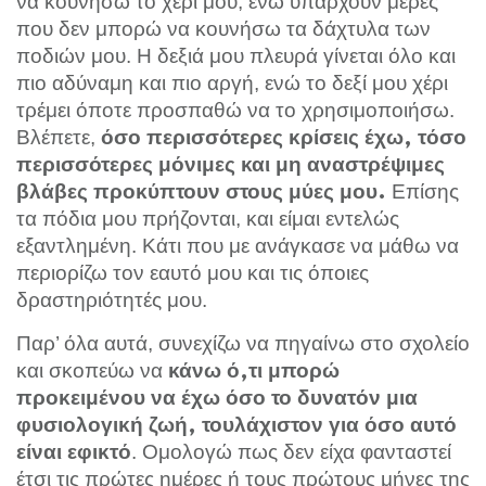
να κουνήσω το χέρι μου, ενώ υπάρχουν μέρες
που δεν μπορώ να κουνήσω τα δάχτυλα των
ποδιών μου. Η δεξιά μου πλευρά γίνεται όλο και
πιο αδύναμη και πιο αργή, ενώ το δεξί μου χέρι
τρέμει όποτε προσπαθώ να το χρησιμοποιήσω.
Βλέπετε,
όσο περισσότερες κρίσεις έχω, τόσο
περισσότερες μόνιμες και μη αναστρέψιμες
Επίσης
βλάβες προκύπτουν στους μύες μου.
τα πόδια μου πρήζονται, και είμαι εντελώς
εξαντλημένη. Κάτι που με ανάγκασε να μάθω να
περιορίζω τον εαυτό μου και τις όποιες
δραστηριότητές μου.
Παρ’ όλα αυτά, συνεχίζω να πηγαίνω στο σχολείο
και σκοπεύω να
κάνω ό,τι μπορώ
προκειμένου να έχω όσο το δυνατόν μια
φυσιολογική ζωή, τουλάχιστον για όσο αυτό
. Ομολογώ πως δεν είχα φανταστεί
είναι εφικτό
έτσι τις πρώτες ημέρες ή τους πρώτους μήνες της