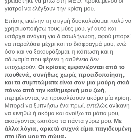
χρειάστηκε να μπω στη ΜΕΘ, προκειμένου οι
γιατροί να ελέγξουν την κρίση μου.
Επίσης εκείνην τη στιγμή δυσκολεύομαι πολύ να
χρησιμοποιήσω τους μύες μου, γι’ αυτό και
υπάρχει ανάγκη για διασωλήνωση, αφού μπορεί
να παραλύσει μέχρι και το διάφραγμά μου, ενώ
όσο και να ξεκουράζομαι, η κόπωση και η
αδυναμία που φέρνει η ασθένεια δεν
υποχωρούν.
Οι κρίσεις εμφανίζονται από το
πουθενά, συνήθως χωρίς προειδοποίηση,
και τα συμπτώματα είναι σαν μια μαύρη σκιά
,
πάνω από την καθημερινή μου ζωή
περιμένοντας να προκαλέσουν ακόμα μία κρίση.
Μπορεί να ξυπνήσω ένα πρωί, εντελώς ανίκανη
να κινηθώ ή ακόμα και ανοίξω τα μάτια μου,
ακούγοντας ωστόσο τα πάντα γύρω μου.
Με
άλλα λόγια, αρκετά συχνά είμαι παγιδευμένη
στο ίδιο μου το σώμα.