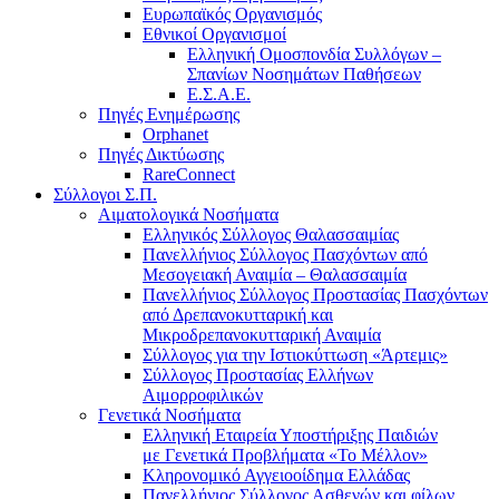
Ευρωπαϊκός Οργανισμός
Εθνικοί Οργανισμοί
Ελληνική Ομοσπονδία Συλλόγων –
Σπανίων Νοσημάτων Παθήσεων
Ε.Σ.Α.Ε.
Πηγές Ενημέρωσης
Orphanet
Πηγές Δικτύωσης
RareConnect
Σύλλογοι Σ.Π.
Αιματολογικά Νοσήματα
Ελληνικός Σύλλογος Θαλασσαιμίας
Πανελλήνιος Σύλλογος Πασχόντων από
Μεσογειακή Αναιμία – Θαλασσαιμία
Πανελλήνιος Σύλλογος Προστασίας Πασχόντων
από Δρεπανοκυτταρική και
Μικροδρεπανοκυτταρική Αναιμία
Σύλλογος για την Ιστιοκύττωση «Άρτεμις»
Σύλλογος Προστασίας Ελλήνων
Αιμορροφιλικών
Γενετικά Νοσήματα
Ελληνική Εταιρεία Υποστήριξης Παιδιών
με Γενετικά Προβλήματα «Το Μέλλον»
Κληρονομικό Αγγειοοίδημα Ελλάδας
Πανελλήνιος Σύλλογος Ασθενών και φίλων