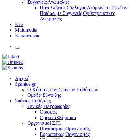
Συγγενείς Ανωμαλίες
Πανελλήνιος Σύλλογος Ατόμων και Γονέων
Παίδων με Συγγενείς Ορθοπρωκτικές
Ανωμαλίες
Νέα
Multimedia
Επικοινωνία
0
0
Αρχική
Spanios.gr
Ο Κόσμος των Σπανίων Παθήσεων
Ομάδα Σύνταξης
Σπάνιες Παθήσεις
Γενικές Πληροφορίες
Ορισμός
Ορφανά Φάρμακα
Οργανισμοί Σ.Π.
Παγκόσμιος Οργανισμός
Ευρωπαϊκός Οργανισμός