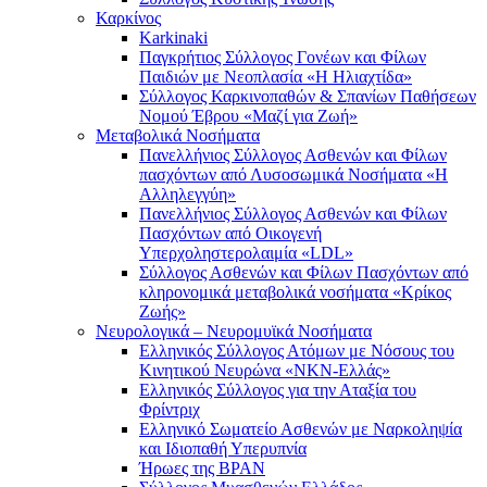
Καρκίνος
Karkinaki
Παγκρήτιος Σύλλογος Γονέων και Φίλων
Παιδιών με Νεοπλασία «Η Ηλιαχτίδα»
Σύλλογος Καρκινοπαθών & Σπανίων Παθήσεων
Νομού Έβρου «Μαζί για Ζωή»
Μεταβολικά Νοσήματα
Πανελλήνιος Σύλλογος Ασθενών και Φίλων
πασχόντων από Λυσοσωμικά Νοσήματα «Η
Αλληλεγγύη»
Πανελλήνιος Σύλλογος Ασθενών και Φίλων
Πασχόντων από Οικογενή
Υπερχοληστερολαιμία «LDL»
Σύλλογος Ασθενών και Φίλων Πασχόντων από
κληρονομικά μεταβολικά νοσήματα «Κρίκος
Ζωής»
Νευρολογικά – Νευρομυϊκά Νοσήματα
Ελληνικός Σύλλογος Ατόμων με Νόσους του
Κινητικού Νευρώνα «ΝΚΝ-Ελλάς»
Ελληνικός Σύλλογος για την Αταξία του
Φρίντριχ
Ελληνικό Σωματείο Ασθενών με Ναρκοληψία
και Ιδιοπαθή Υπερυπνία
Ήρωες της BPAN