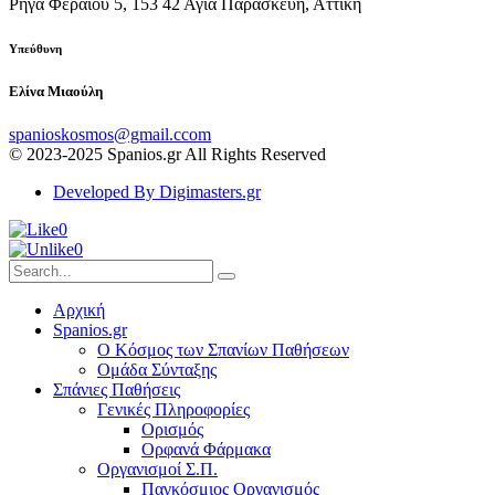
Ρήγα Φεραίου 5, 153 42 Αγία Παρασκευή, Αττική
Υπεύθυνη
Ελίνα Μιαούλη
spanioskosmos@gmail.ccom
© 2023-2025 Spanios.gr All Rights Reserved
Developed By Digimasters.gr
0
0
Αρχική
Spanios.gr
Ο Κόσμος των Σπανίων Παθήσεων
Ομάδα Σύνταξης
Σπάνιες Παθήσεις
Γενικές Πληροφορίες
Ορισμός
Ορφανά Φάρμακα
Οργανισμοί Σ.Π.
Παγκόσμιος Οργανισμός