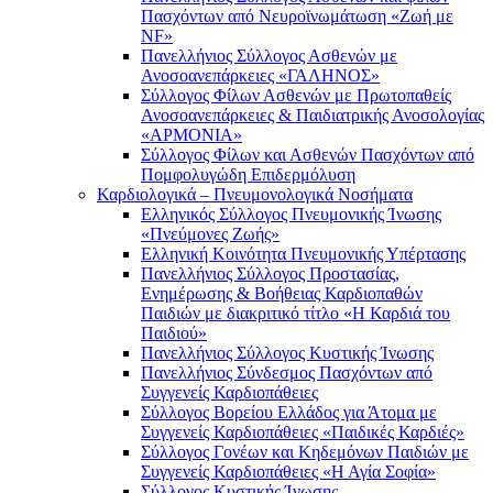
Πασχόντων από Νευροϊνωμάτωση «Ζωή με
NF»
Πανελλήνιος Σύλλογος Ασθενών με
Ανοσοανεπάρκειες «ΓΑΛΗΝΟΣ»
Σύλλογος Φίλων Ασθενών με Πρωτοπαθείς
Ανοσοανεπάρκειες & Παιδιατρικής Ανοσολογίας
«ΑΡΜΟΝΙΑ»
Σύλλογος Φίλων και Ασθενών Πασχόντων από
Πομφολυγώδη Επιδερμόλυση
Καρδιολογικά – Πνευμονολογικά Νοσήματα
Ελληνικός Σύλλογος Πνευμονικής Ίνωσης
«Πνεύμονες Ζωής»
Ελληνική Κοινότητα Πνευμονικής Υπέρτασης
Πανελλήνιος Σύλλογος Προστασίας,
Ενημέρωσης & Βοήθειας Καρδιοπαθών
Παιδιών με διακριτικό τίτλο «Η Καρδιά του
Παιδιού»
Πανελλήνιος Σύλλογος Κυστικής Ίνωσης
Πανελλήνιος Σύνδεσμος Πασχόντων από
Συγγενείς Καρδιοπάθειες
Σύλλογος Βορείου Ελλάδος για Άτομα με
Συγγενείς Καρδιοπάθειες «Παιδικές Καρδιές»
Σύλλογος Γονέων και Κηδεμόνων Παιδιών με
Συγγενείς Καρδιοπάθειες «Η Αγία Σοφία»
Σύλλογος Κυστικής Ίνωσης