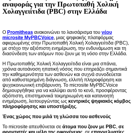
αναφοράς για την Πρωτοπαθή Χολική
Χολαγγειίτιδα (PBC) στην Ελλάδα
Ο
Promitheas
ανακοινώνει το λανσάρισμα του
νέου
microsite
MyPBCVoice
, μιας ψηφιακής πλατφόρμας
αφιερωμένης στην Πρωτοπαθή Χολική Χολαγγειίτιδα (PBC),
με στόχο την αξιόπιστη ενημέρωση, την ενδυνάμωση και τη
διασύνδεση των ατόμων που ζουν με τη νόσο στην Ελλάδα.
Η Πρωτοπαθής Χολική Χολαγγειίτιδα είναι μια σπάνια,
χρόνια αυτοάνοση ηπατική νόσος που επηρεάζει σημαντικά
την καθημερινότητα των ασθενών και συχνά συνοδεύεται
από καθυστερημένη διάγνωση, ελλιπή πληροφόρηση και
ψυχοκοινωνική επιβάρυνση. Το microsite MyPBCVoice
δημιουργήθηκε για να καλύψει αυτό το κενό, προσφέροντας
αξιόπιστη, επιστημονικά τεκμηριωμένη και κατανοητή
ενημέρωση, λειτουργώντας ως
κεντρικός ψηφιακός κόμβος
πληροφόρησης και υποστήριξης
.
Ένας χώρος που μιλά τη γλώσσα του ασθενούς
Το microsite απευθύνεται σε
άτομα που ζουν με
PBC
,
σε
φροντιστές και μέλη της οικογένειας
, σε
επαγγελματίες