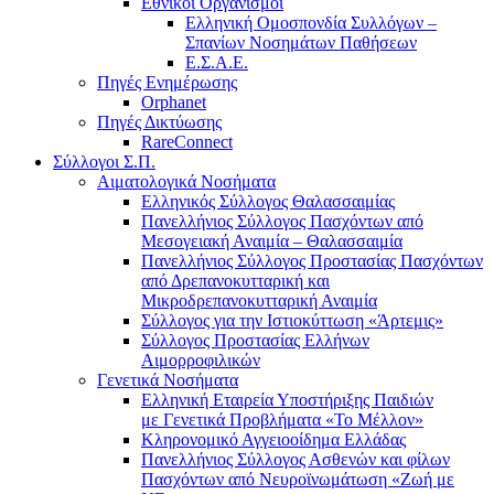
Εθνικοί Οργανισμοί
Ελληνική Ομοσπονδία Συλλόγων –
Σπανίων Νοσημάτων Παθήσεων
Ε.Σ.Α.Ε.
Πηγές Ενημέρωσης
Orphanet
Πηγές Δικτύωσης
RareConnect
Σύλλογοι Σ.Π.
Αιματολογικά Νοσήματα
Ελληνικός Σύλλογος Θαλασσαιμίας
Πανελλήνιος Σύλλογος Πασχόντων από
Μεσογειακή Αναιμία – Θαλασσαιμία
Πανελλήνιος Σύλλογος Προστασίας Πασχόντων
από Δρεπανοκυτταρική και
Μικροδρεπανοκυτταρική Αναιμία
Σύλλογος για την Ιστιοκύττωση «Άρτεμις»
Σύλλογος Προστασίας Ελλήνων
Αιμορροφιλικών
Γενετικά Νοσήματα
Ελληνική Εταιρεία Υποστήριξης Παιδιών
με Γενετικά Προβλήματα «Το Μέλλον»
Κληρονομικό Αγγειοοίδημα Ελλάδας
Πανελλήνιος Σύλλογος Ασθενών και φίλων
Πασχόντων από Νευροϊνωμάτωση «Ζωή με