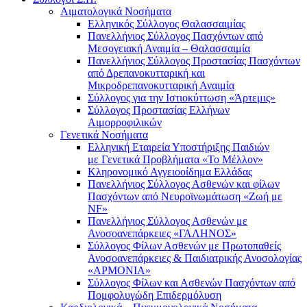
Αιματολογικά Νοσήματα
Ελληνικός Σύλλογος Θαλασσαιμίας
Πανελλήνιος Σύλλογος Πασχόντων από
Μεσογειακή Αναιμία – Θαλασσαιμία
Πανελλήνιος Σύλλογος Προστασίας Πασχόντων
από Δρεπανοκυτταρική και
Μικροδρεπανοκυτταρική Αναιμία
Σύλλογος για την Ιστιοκύττωση «Άρτεμις»
Σύλλογος Προστασίας Ελλήνων
Αιμορροφιλικών
Γενετικά Νοσήματα
Ελληνική Εταιρεία Υποστήριξης Παιδιών
με Γενετικά Προβλήματα «Το Μέλλον»
Κληρονομικό Αγγειοοίδημα Ελλάδας
Πανελλήνιος Σύλλογος Ασθενών και φίλων
Πασχόντων από Νευροϊνωμάτωση «Ζωή με
NF»
Πανελλήνιος Σύλλογος Ασθενών με
Ανοσοανεπάρκειες «ΓΑΛΗΝΟΣ»
Σύλλογος Φίλων Ασθενών με Πρωτοπαθείς
Ανοσοανεπάρκειες & Παιδιατρικής Ανοσολογίας
«ΑΡΜΟΝΙΑ»
Σύλλογος Φίλων και Ασθενών Πασχόντων από
Πομφολυγώδη Επιδερμόλυση