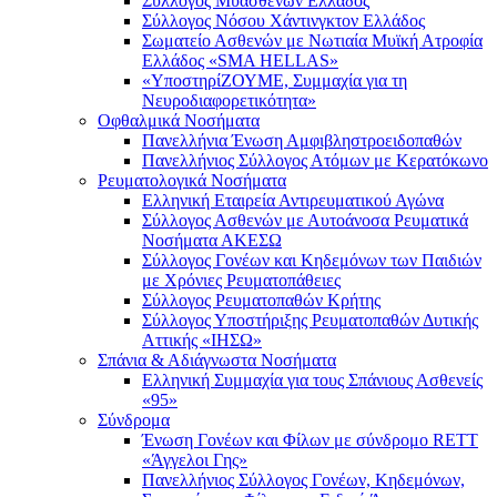
Σύλλογος Μυασθενών Ελλάδος
Σύλλογος Νόσου Χάντινγκτον Ελλάδος
Σωματείο Ασθενών με Νωτιαία Μυϊκή Ατροφία
Ελλάδος «SMA HELLAS»
«ΥποστηρίΖΟΥΜΕ, Συμμαχία για τη
Νευροδιαφορετικότητα»
Οφθαλμικά Νοσήματα
Πανελλήνια Ένωση Αμφιβληστροειδοπαθών
Πανελλήνιος Σύλλογος Ατόμων με Κερατόκωνο
Ρευματολογικά Νοσήματα
Ελληνική Εταιρεία Αντιρευματικού Αγώνα
Σύλλογος Ασθενών με Αυτοάνοσα Ρευματικά
Νοσήματα ΑΚΕΣΩ
Σύλλογος Γονέων και Κηδεμόνων των Παιδιών
με Χρόνιες Ρευματοπάθειες
Σύλλογος Ρευματοπαθών Κρήτης
Σύλλογος Υποστήριξης Ρευματοπαθών Δυτικής
Αττικής «ΙΗΣΩ»
Σπάνια & Αδιάγνωστα Νοσήματα
Ελληνική Συμμαχία για τους Σπάνιους Ασθενείς
«95»
Σύνδρομα
Ένωση Γονέων και Φίλων με σύνδρομο RETT
«Άγγελοι Γης»
Πανελλήνιος Σύλλογος Γονέων, Κηδεμόνων,