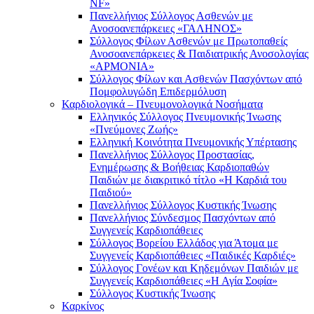
NF»
Πανελλήνιος Σύλλογος Ασθενών με
Ανοσοανεπάρκειες «ΓΑΛΗΝΟΣ»
Σύλλογος Φίλων Ασθενών με Πρωτοπαθείς
Ανοσοανεπάρκειες & Παιδιατρικής Ανοσολογίας
«ΑΡΜΟΝΙΑ»
Σύλλογος Φίλων και Ασθενών Πασχόντων από
Πομφολυγώδη Επιδερμόλυση
Καρδιολογικά – Πνευμονολογικά Νοσήματα
Ελληνικός Σύλλογος Πνευμονικής Ίνωσης
«Πνεύμονες Ζωής»
Ελληνική Κοινότητα Πνευμονικής Υπέρτασης
Πανελλήνιος Σύλλογος Προστασίας,
Ενημέρωσης & Βοήθειας Καρδιοπαθών
Παιδιών με διακριτικό τίτλο «Η Καρδιά του
Παιδιού»
Πανελλήνιος Σύλλογος Κυστικής Ίνωσης
Πανελλήνιος Σύνδεσμος Πασχόντων από
Συγγενείς Καρδιοπάθειες
Σύλλογος Βορείου Ελλάδος για Άτομα με
Συγγενείς Καρδιοπάθειες «Παιδικές Καρδιές»
Σύλλογος Γονέων και Κηδεμόνων Παιδιών με
Συγγενείς Καρδιοπάθειες «Η Αγία Σοφία»
Σύλλογος Κυστικής Ίνωσης
Καρκίνος