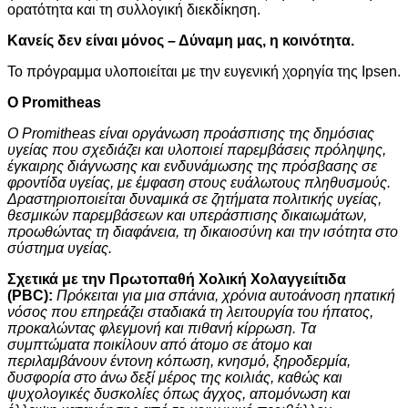
ορατότητα και τη συλλογική διεκδίκηση.
Κανείς δεν είναι μόνος – Δύναμη μας, η κοινότητα.
Το πρόγραμμα υλοποιείται με την ευγενική χορηγία της Ipsen.
Ο
Promitheas
Ο Promitheas είναι οργάνωση προάσπισης της δημόσιας
υγείας που σχεδιάζει και υλοποιεί παρεμβάσεις πρόληψης,
έγκαιρης διάγνωσης και ενδυνάμωσης της πρόσβασης σε
φροντίδα υγείας, με έμφαση στους ευάλωτους πληθυσμούς.
Δραστηριοποιείται δυναμικά σε ζητήματα πολιτικής υγείας,
θεσμικών παρεμβάσεων και υπεράσπισης δικαιωμάτων,
προωθώντας τη διαφάνεια, τη δικαιοσύνη και την ισότητα στο
σύστημα υγείας
.
Σχετικά με την Πρωτοπαθή Χολική Χολαγγειίτιδα
(
PBC
):
Πρόκειται για μια σπάνια, χρόνια αυτοάνοση ηπατική
νόσος που επηρεάζει σταδιακά τη λειτουργία του ήπατος,
προκαλώντας φλεγμονή και πιθανή κίρρωση. Τα
συμπτώματα ποικίλουν από άτομο σε άτομο και
περιλαμβάνουν έντονη κόπωση, κνησμό, ξηροδερμία,
δυσφορία στο άνω δεξί μέρος της κοιλιάς, καθώς και
ψυχολογικές δυσκολίες όπως άγχος, απομόνωση και