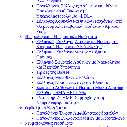
Αλληλεγγύη»
Πανελλήνιος Σύλλογος Ασθενών και Φίλων
Πασχόντων από Οικογενή
Υπερχοληστερολαιμία «LDL»
Σύλλογος Ασθενών και Φίλων Πασχόντων από
κληρονομικά μεταβολικά νοσήματα «Κρίκος
Ζωής»
Νευρολογικά – Νευρομυϊκά Νοσήματα
Ελληνικός Σύλλογος Ατόμων με Νόσους του
Κινητικού Νευρώνα «ΝΚΝ-Ελλάς»
Ελληνικός Σύλλογος για την Αταξία του
Φρίντριχ
Ελληνικό Σωματείο Ασθενών με Ναρκοληψία
και Ιδιοπαθή Υπερυπνία
Ήρωες της BPAN
Σύλλογος Μυασθενών Ελλάδος
Σύλλογος Νόσου Χάντινγκτον Ελλάδος
Σωματείο Ασθενών με Νωτιαία Μυϊκή Ατροφία
Ελλάδος «SMA HELLAS»
«ΥποστηρίΖΟΥΜΕ, Συμμαχία για τη
Νευροδιαφορετικότητα»
Οφθαλμικά Νοσήματα
Πανελλήνια Ένωση Αμφιβληστροειδοπαθών
Πανελλήνιος Σύλλογος Ατόμων με Κερατόκωνο
Ρευματολογικά Νοσήματα