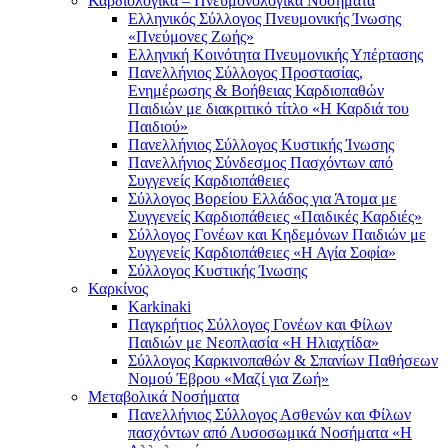
Καρδιολογικά – Πνευμονολογικά Νοσήματα
Ελληνικός Σύλλογος Πνευμονικής Ίνωσης
«Πνεύμονες Ζωής»
Ελληνική Κοινότητα Πνευμονικής Υπέρτασης
Πανελλήνιος Σύλλογος Προστασίας,
Ενημέρωσης & Βοήθειας Καρδιοπαθών
Παιδιών με διακριτικό τίτλο «Η Καρδιά του
Παιδιού»
Πανελλήνιος Σύλλογος Κυστικής Ίνωσης
Πανελλήνιος Σύνδεσμος Πασχόντων από
Συγγενείς Καρδιοπάθειες
Σύλλογος Βορείου Ελλάδος για Άτομα με
Συγγενείς Καρδιοπάθειες «Παιδικές Καρδιές»
Σύλλογος Γονέων και Κηδεμόνων Παιδιών με
Συγγενείς Καρδιοπάθειες «Η Αγία Σοφία»
Σύλλογος Κυστικής Ίνωσης
Καρκίνος
Karkinaki
Παγκρήτιος Σύλλογος Γονέων και Φίλων
Παιδιών με Νεοπλασία «Η Ηλιαχτίδα»
Σύλλογος Καρκινοπαθών & Σπανίων Παθήσεων
Νομού Έβρου «Μαζί για Ζωή»
Μεταβολικά Νοσήματα
Πανελλήνιος Σύλλογος Ασθενών και Φίλων
πασχόντων από Λυσοσωμικά Νοσήματα «Η