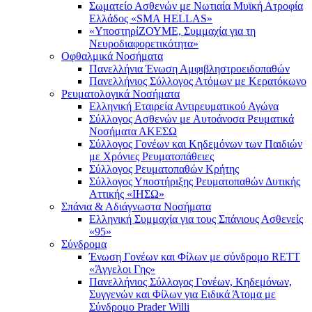
Σωματείο Ασθενών με Νωτιαία Μυϊκή Ατροφία
Ελλάδος «SMA HELLAS»
«ΥποστηρίΖΟΥΜΕ, Συμμαχία για τη
Νευροδιαφορετικότητα»
Οφθαλμικά Νοσήματα
Πανελλήνια Ένωση Αμφιβληστροειδοπαθών
Πανελλήνιος Σύλλογος Ατόμων με Κερατόκωνο
Ρευματολογικά Νοσήματα
Ελληνική Εταιρεία Αντιρευματικού Αγώνα
Σύλλογος Ασθενών με Αυτοάνοσα Ρευματικά
Νοσήματα ΑΚΕΣΩ
Σύλλογος Γονέων και Κηδεμόνων των Παιδιών
με Χρόνιες Ρευματοπάθειες
Σύλλογος Ρευματοπαθών Κρήτης
Σύλλογος Υποστήριξης Ρευματοπαθών Δυτικής
Αττικής «ΙΗΣΩ»
Σπάνια & Αδιάγνωστα Νοσήματα
Ελληνική Συμμαχία για τους Σπάνιους Ασθενείς
«95»
Σύνδρομα
Ένωση Γονέων και Φίλων με σύνδρομο RETT
«Άγγελοι Γης»
Πανελλήνιος Σύλλογος Γονέων, Κηδεμόνων,
Συγγενών και Φίλων για Ειδικά Άτομα με
Σύνδρομο Prader Willi