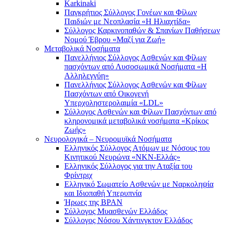
Karkinaki
Παγκρήτιος Σύλλογος Γονέων και Φίλων
Παιδιών με Νεοπλασία «Η Ηλιαχτίδα»
Σύλλογος Καρκινοπαθών & Σπανίων Παθήσεων
Νομού Έβρου «Μαζί για Ζωή»
Μεταβολικά Νοσήματα
Πανελλήνιος Σύλλογος Ασθενών και Φίλων
πασχόντων από Λυσοσωμικά Νοσήματα «Η
Αλληλεγγύη»
Πανελλήνιος Σύλλογος Ασθενών και Φίλων
Πασχόντων από Οικογενή
Υπερχοληστερολαιμία «LDL»
Σύλλογος Ασθενών και Φίλων Πασχόντων από
κληρονομικά μεταβολικά νοσήματα «Κρίκος
Ζωής»
Νευρολογικά – Νευρομυϊκά Νοσήματα
Ελληνικός Σύλλογος Ατόμων με Νόσους του
Κινητικού Νευρώνα «ΝΚΝ-Ελλάς»
Ελληνικός Σύλλογος για την Αταξία του
Φρίντριχ
Ελληνικό Σωματείο Ασθενών με Ναρκοληψία
και Ιδιοπαθή Υπερυπνία
Ήρωες της BPAN
Σύλλογος Μυασθενών Ελλάδος
Σύλλογος Νόσου Χάντινγκτον Ελλάδος