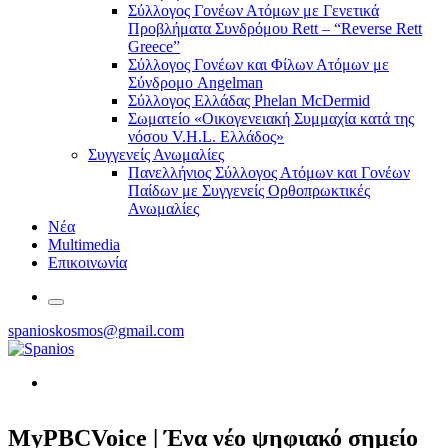
Σύλλογος Γονέων Ατόμων με Γενετικά
Προβλήματα Συνδρόμου Rett – “Reverse Rett
Greece”
Σύλλογος Γονέων και Φίλων Ατόμων με
Σύνδρομο Angelman
Σύλλογος Ελλάδας Phelan McDermid
Σωματείο «Οικογενειακή Συμμαχία κατά της
νόσου V.H.L. Ελλάδος»
Συγγενείς Ανωμαλίες
Πανελλήνιος Σύλλογος Ατόμων και Γονέων
Παίδων με Συγγενείς Ορθοπρωκτικές
Ανωμαλίες
Νέα
Multimedia
Επικοινωνία
spanioskosmos@gmail.com
MyPBCVoice | Ένα νέο ψηφιακό σημείο