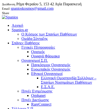
Ρήγα Φεραίου 5, 153 42 Αγία Παρασκευή
Διεύθυνση
spanioskosmos@gmail.com
Email
Share
Αρχική
Spanios.gr
Ο Κόσμος των Σπανίων Παθήσεων
Ομάδα Σύνταξης
Σπάνιες Παθήσεις
Γενικές Πληροφορίες
Ορισμός
Ορφανά Φάρμακα
Οργανισμοί Σ.Π.
Παγκόσμιος Οργανισμός
Ευρωπαϊκός Οργανισμός
Εθνικοί Οργανισμοί
Ελληνική Ομοσπονδία Συλλόγων –
Σπανίων Νοσημάτων Παθήσεων
Ε.Σ.Α.Ε.
Πηγές Ενημέρωσης
Orphanet
Πηγές Δικτύωσης
RareConnect
Σύλλογοι Σ.Π.