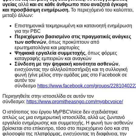
υγείας
αλλά
και σε κάθε άνθρωπο που αναζητά έγκυρη
και προσβάσιμη ενημέρωση.
Το περιεχόμενό του καλύπτει,
μεταξύ άλλων:
Επιστημονικά τεκμηριωμένη και κατανοητή ενημέρωση
για την PBC
Περιεχόμενο βασισμένο στις πραγματικές ανάγκες
των ασθενών
, όπως προκύπτουν από
ερωτηματολόγια και μαρτυρίες
Ψηφιακά εργαλεία συμμετοχής
, όπως φόρμες
καταγραφής εμπειριών και αναγκών
Σύνδεση με την ψηφιακή κοινότητα ασθενών
,
ενισχύοντας την αλληλοϋποστήριξη και τη συλλογική
φωνή (γίνε μέλος στην ομάδας μας στο Facebook σε
αυτόν τον
σύνδεσμο
https://www.facebook.com/groups/228104022
Περιηγηθείτε στην ιστοσελίδα σε αυτόν τον
σύνδεσμο:
https://www.promitheasngo.com/mypbcvoice/
Ο ιστότοπος του έργου MyPBCVoice δεν σχεδιάστηκε
απλώς ως μια ενημερωτική ιστοσελίδα, αλλά ως ζωντανό
εργαλείο ενημέρωσης και συμμετοχής. Η φωνή των ασθενών
βρίσκεται στο επίκεντρο, τόσο στο περιεχόμενο όσο και στη
φιλοσοφία της πλατφόρμας, ενισχύοντας τη διαφάνεια, την