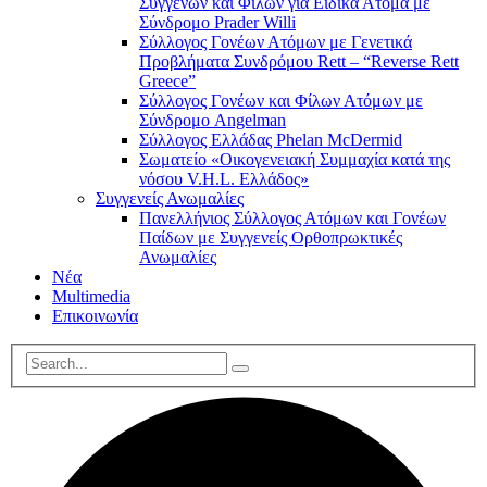
Συγγενών και Φίλων για Ειδικά Άτομα με
Σύνδρομο Prader Willi
Σύλλογος Γονέων Ατόμων με Γενετικά
Προβλήματα Συνδρόμου Rett – “Reverse Rett
Greece”
Σύλλογος Γονέων και Φίλων Ατόμων με
Σύνδρομο Angelman
Σύλλογος Ελλάδας Phelan McDermid
Σωματείο «Οικογενειακή Συμμαχία κατά της
νόσου V.H.L. Ελλάδος»
Συγγενείς Ανωμαλίες
Πανελλήνιος Σύλλογος Ατόμων και Γονέων
Παίδων με Συγγενείς Ορθοπρωκτικές
Ανωμαλίες
Νέα
Multimedia
Επικοινωνία