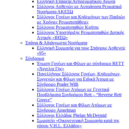
Ελληνική Εταιρεία Αντιρευματικού Αγώνα
Σύλλογος Ασθενών με Αυτοάνοσα Ρευματικά
Νοσήματα ΑΚΕΣΩ
Σύλλογος Γονέων και Κηδεμόνων των Παιδιών
με Χρόνιες Ρευματοπάθειες
Σύλλογος Ρευματοπαθών Κρήτης
Σύλλογος Υποστήριξης Ρευματοπαθών Δυτικής
Αττικής «ΙΗΣΩ»
Σπάνια & Αδιάγνωστα Νοσήματα
Ελληνική Συμμαχία για τους Σπάνιους Ασθενείς
«95»
Σύνδρομα
Ένωση Γονέων και Φίλων με σύνδρομο RETT
«Άγγελοι Γης»
Πανελλήνιος Σύλλογος Γονέων, Κηδεμόνων,
Συγγενών και Φίλων για Ειδικά Άτομα με
Σύνδρομο Prader Willi
Σύλλογος Γονέων Ατόμων με Γενετικά
Προβλήματα Συνδρόμου Rett – “Reverse Rett
Greece”
Σύλλογος Γονέων και Φίλων Ατόμων με
Σύνδρομο Angelman
Σύλλογος Ελλάδας Phelan McDermid
Σωματείο «Οικογενειακή Συμμαχία κατά της
νόσου V.H.L. Ελλάδος»