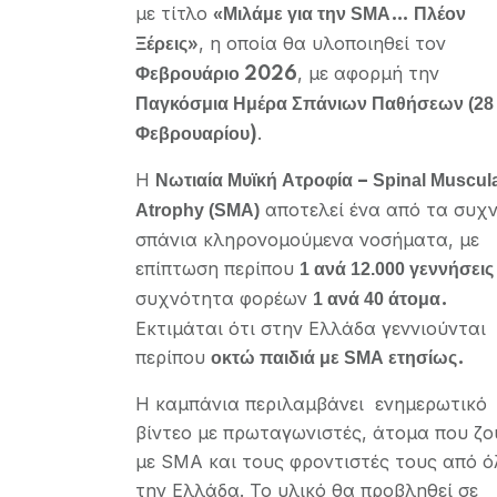
με τίτλο
«
Μιλάμε για την
SMA
… Πλέον
, η οποία θα υλοποιηθεί τον
Ξέρεις»
, με αφορμή την
Φεβρουάριο 2026
Παγκόσμια Ημέρα Σπάνιων Παθήσεων
(28
.
Φεβρουαρίου)
Η
Νωτιαία Μυϊκή Ατροφία –
Spinal
Muscul
αποτελεί ένα από τα συχ
Atrophy
(SMA)
σπάνια κληρονομούμενα νοσήματα, με
επίπτωση περίπου
1
ανά
12.000
γεννήσεις
συχνότητα φορέων
1
ανά
40
άτομα
.
Εκτιμάται ότι στην Ελλάδα γεννιούνται
περίπου
οκτώ παιδιά με
SMA
ετησίως
.
Η καμπάνια περιλαμβάνει ενημερωτικό
βίντεο με πρωταγωνιστές, άτομα που ζο
με SMA και τους φροντιστές τους από ό
την Ελλάδα. Το υλικό θα προβληθεί σε