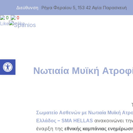
Διεύθυνση
Ρήγα Φεραίου 5, 153 42 Αγία Παρασκευή
0
0
Ανοίξτε τη γραμμή εργαλεί
Νωτιαία Μυϊκή Ατροφ
Σωματείο Ασθενών με Νωτιαία Μυϊκή Ατρ
ανακοινώνει τη
Ελλάδος –
SMA
HELLAS
έναρξη της
εθνικής καμπάνιας ενημέρωσ