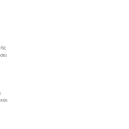
κής
σει
η
και