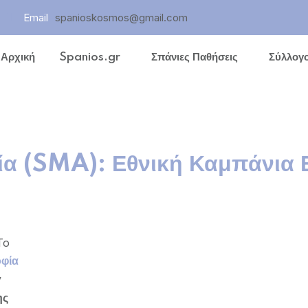
Email
spanioskosmos@gmail.com
Αρχική
Spanios.gr
Σπάνιες Παθήσεις
Σύλλογο
ων
ία (SMA): Εθνική Καμπάνια
Το
οφία
ν
ης