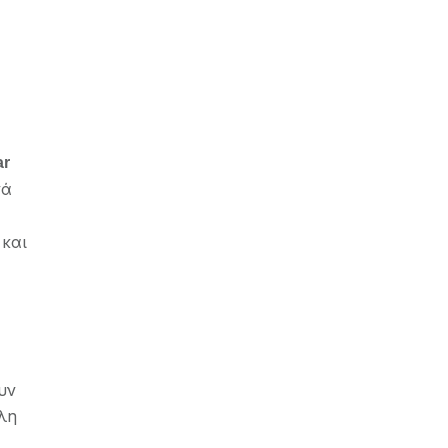
ar
νά
και
υν
λη