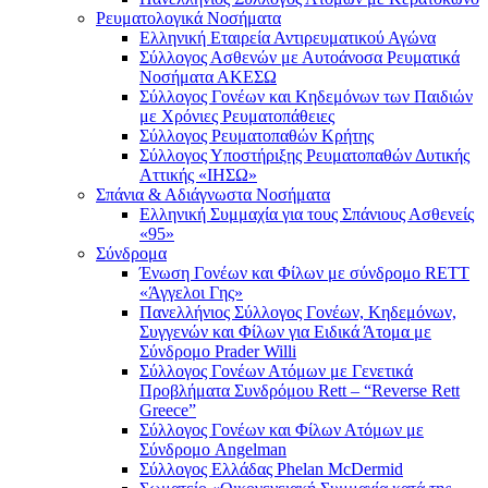
Ρευματολογικά Νοσήματα
Ελληνική Εταιρεία Αντιρευματικού Αγώνα
Σύλλογος Ασθενών με Αυτοάνοσα Ρευματικά
Νοσήματα ΑΚΕΣΩ
Σύλλογος Γονέων και Κηδεμόνων των Παιδιών
με Χρόνιες Ρευματοπάθειες
Σύλλογος Ρευματοπαθών Κρήτης
Σύλλογος Υποστήριξης Ρευματοπαθών Δυτικής
Αττικής «ΙΗΣΩ»
Σπάνια & Αδιάγνωστα Νοσήματα
Ελληνική Συμμαχία για τους Σπάνιους Ασθενείς
«95»
Σύνδρομα
Ένωση Γονέων και Φίλων με σύνδρομο RETT
«Άγγελοι Γης»
Πανελλήνιος Σύλλογος Γονέων, Κηδεμόνων,
Συγγενών και Φίλων για Ειδικά Άτομα με
Σύνδρομο Prader Willi
Σύλλογος Γονέων Ατόμων με Γενετικά
Προβλήματα Συνδρόμου Rett – “Reverse Rett
Greece”
Σύλλογος Γονέων και Φίλων Ατόμων με
Σύνδρομο Angelman
Σύλλογος Ελλάδας Phelan McDermid