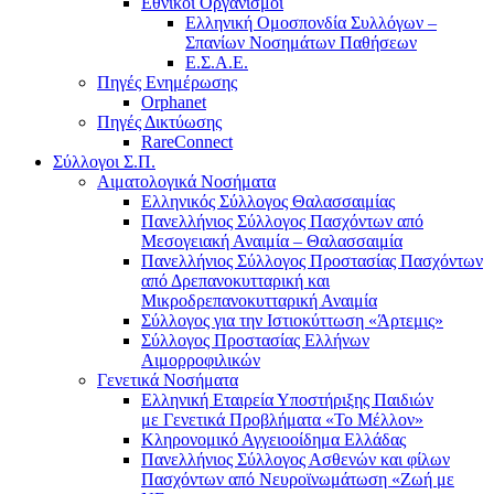
Εθνικοί Οργανισμοί
Ελληνική Ομοσπονδία Συλλόγων –
Σπανίων Νοσημάτων Παθήσεων
Ε.Σ.Α.Ε.
Πηγές Ενημέρωσης
Orphanet
Πηγές Δικτύωσης
RareConnect
Σύλλογοι Σ.Π.
Αιματολογικά Νοσήματα
Ελληνικός Σύλλογος Θαλασσαιμίας
Πανελλήνιος Σύλλογος Πασχόντων από
Μεσογειακή Αναιμία – Θαλασσαιμία
Πανελλήνιος Σύλλογος Προστασίας Πασχόντων
από Δρεπανοκυτταρική και
Μικροδρεπανοκυτταρική Αναιμία
Σύλλογος για την Ιστιοκύττωση «Άρτεμις»
Σύλλογος Προστασίας Ελλήνων
Αιμορροφιλικών
Γενετικά Νοσήματα
Ελληνική Εταιρεία Υποστήριξης Παιδιών
με Γενετικά Προβλήματα «Το Μέλλον»
Κληρονομικό Αγγειοοίδημα Ελλάδας
Πανελλήνιος Σύλλογος Ασθενών και φίλων
Πασχόντων από Νευροϊνωμάτωση «Ζωή με