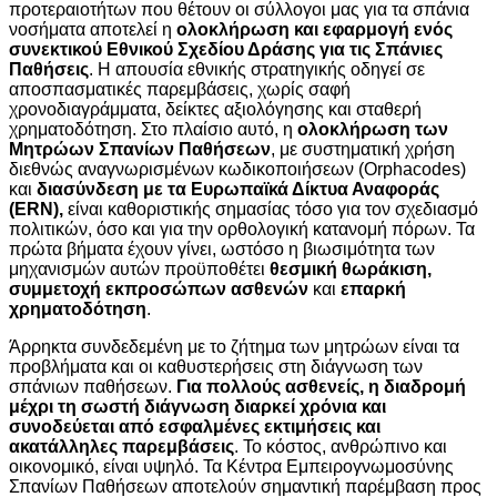
προτεραιοτήτων που θέτουν οι σύλλογοι μας για τα σπάνια
νοσήματα αποτελεί η
ολοκλήρωση και εφαρμογή ενός
συνεκτικού Εθνικού Σχεδίου Δράσης για τις Σπάνιες
Παθήσεις
. Η απουσία εθνικής στρατηγικής οδηγεί σε
αποσπασματικές παρεμβάσεις, χωρίς σαφή
χρονοδιαγράμματα, δείκτες αξιολόγησης και σταθερή
χρηματοδότηση. Στο πλαίσιο αυτό, η
ολοκλήρωση των
Μητρώων Σπανίων Παθήσεων
, με συστηματική χρήση
διεθνώς αναγνωρισμένων κωδικοποιήσεων (Orphacodes)
και
διασύνδεση με τα Ευρωπαϊκά Δίκτυα Αναφοράς
(
ERN
),
είναι καθοριστικής σημασίας τόσο για τον σχεδιασμό
πολιτικών, όσο και για την ορθολογική κατανομή πόρων. Τα
πρώτα βήματα έχουν γίνει, ωστόσο η βιωσιμότητα των
μηχανισμών αυτών προϋποθέτει
θεσμική θωράκιση,
συμμετοχή εκπροσώπων ασθενών
και
επαρκή
χρηματοδότηση
.
Άρρηκτα συνδεδεμένη με το ζήτημα των μητρώων είναι τα
προβλήματα και οι καθυστερήσεις στη διάγνωση των
σπάνιων παθήσεων.
Για πολλούς ασθενείς, η διαδρομή
μέχρι τη σωστή διάγνωση διαρκεί χρόνια και
συνοδεύεται από εσφαλμένες εκτιμήσεις και
ακατάλληλες παρεμβάσεις
. Το κόστος, ανθρώπινο και
οικονομικό, είναι υψηλό. Τα Κέντρα Εμπειρογνωμοσύνης
Σπανίων Παθήσεων αποτελούν σημαντική παρέμβαση προς