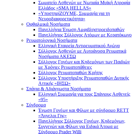
Σωματείο Ασθενών με Νωτιαία Μυϊκή Ατροφία
Ελλάδος «SMA HELLAS»
«ΥποστηρίΖΟΥΜΕ, Συμμαχία για τη
Νευροδιαφορετικότητα»
Οφθαλμικά Νοσήματα
Πανελλήνια Ένωση Αμφιβληστροειδοπαθών
Πανελλήνιος Σύλλογος Ατόμων με Κερατόκωνο
Ρευματολογικά Νοσήματα
Ελληνική Εταιρεία Αντιρευματικού Αγώνα
Σύλλογος Ασθενών με Αυτοάνοσα Ρευματικά
Νοσήματα ΑΚΕΣΩ
Σύλλογος Γονέων και Κηδεμόνων των Παιδιών
με Χρόνιες Ρευματοπάθειες
Σύλλογος Ρευματοπαθών Κρήτης
Σύλλογος Υποστήριξης Ρευματοπαθών Δυτικής
Αττικής «ΙΗΣΩ»
Σπάνια & Αδιάγνωστα Νοσήματα
Ελληνική Συμμαχία για τους Σπάνιους Ασθενείς
«95»
Σύνδρομα
Ένωση Γονέων και Φίλων με σύνδρομο RETT
«Άγγελοι Γης»
Πανελλήνιος Σύλλογος Γονέων, Κηδεμόνων,
Συγγενών και Φίλων για Ειδικά Άτομα με
Σύνδρομο Prader Willi