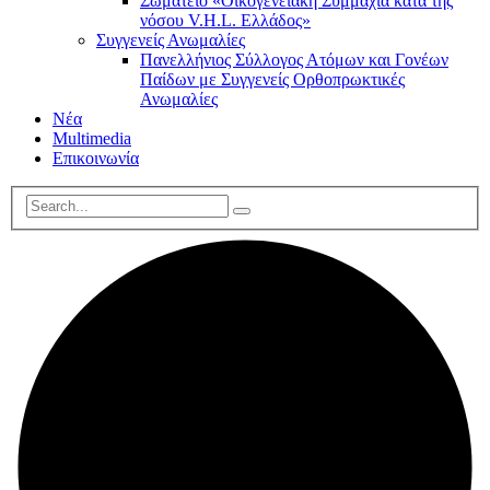
Σωματείο «Οικογενειακή Συμμαχία κατά της
νόσου V.H.L. Ελλάδος»
Συγγενείς Ανωμαλίες
Πανελλήνιος Σύλλογος Ατόμων και Γονέων
Παίδων με Συγγενείς Ορθοπρωκτικές
Ανωμαλίες
Νέα
Multimedia
Επικοινωνία