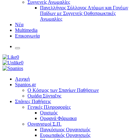
Συγγενείς Ανωμαλίες
Πανελλήνιος Σύλλογος Ατόμων και Γονέων
Παίδων με Συγγενείς Ορθοπρωκτικές
Ανωμαλίες
Νέα
Multimedia
Επικοινωνία
0
0
Αρχική
Spanios.gr
Ο Κόσμος των Σπανίων Παθήσεων
Ομάδα Σύνταξης
Σπάνιες Παθήσεις
Γενικές Πληροφορίες
Ορισμός
Ορφανά Φάρμακα
Οργανισμοί Σ.Π.
Παγκόσμιος Οργανισμός
Ευρωπαϊκός Οργανισμός