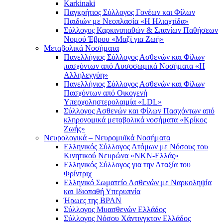
Karkinaki
Παγκρήτιος Σύλλογος Γονέων και Φίλων
Παιδιών με Νεοπλασία «Η Ηλιαχτίδα»
Σύλλογος Καρκινοπαθών & Σπανίων Παθήσεων
Νομού Έβρου «Μαζί για Ζωή»
Μεταβολικά Νοσήματα
Πανελλήνιος Σύλλογος Ασθενών και Φίλων
πασχόντων από Λυσοσωμικά Νοσήματα «Η
Αλληλεγγύη»
Πανελλήνιος Σύλλογος Ασθενών και Φίλων
Πασχόντων από Οικογενή
Υπερχοληστερολαιμία «LDL»
Σύλλογος Ασθενών και Φίλων Πασχόντων από
κληρονομικά μεταβολικά νοσήματα «Κρίκος
Ζωής»
Νευρολογικά – Νευρομυϊκά Νοσήματα
Ελληνικός Σύλλογος Ατόμων με Νόσους του
Κινητικού Νευρώνα «ΝΚΝ-Ελλάς»
Ελληνικός Σύλλογος για την Αταξία του
Φρίντριχ
Ελληνικό Σωματείο Ασθενών με Ναρκοληψία
και Ιδιοπαθή Υπερυπνία
Ήρωες της BPAN
Σύλλογος Μυασθενών Ελλάδος
Σύλλογος Νόσου Χάντινγκτον Ελλάδος