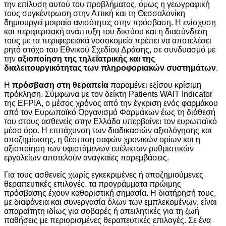
την επίλυση αυτού του προβλήματος, όμως η γεωγραφική
τους συγκέντρωση στην Αττική και τη Θεσσαλονίκη
δημιουργεί μοιραία ανισότητες στην πρόσβαση. Η ενίσχυση
και περιφερειακή ανάπτυξη του δικτύου και η διασύνδεση
τους με τα περιφερειακά νοσοκομεία πρέπει να αποτελέσει
ρητό στόχο του Εθνικού Σχεδίου Δράσης, σε συνδυασμό με
την
αξιοποίηση της τηλεϊατρικής και της
διαλειτουργικότητας των πληροφοριακών συστημάτων
.
Η
πρόσβαση στη θεραπεία
παραμένει εξίσου κρίσιμη
πρόκληση. Σύμφωνα με τον δείκτη Patients WAIT Indicator
της EFPIA, ο μέσος χρόνος από την έγκριση ενός φαρμάκου
από τον Ευρωπαϊκό Οργανισμό Φαρμάκων έως τη διάθεσή
του στους ασθενείς στην Ελλάδα υπερβαίνει τον ευρωπαϊκό
μέσο όρο. Η επιτάχυνση των διαδικασιών αξιολόγησης και
αποζημίωσης, η θέσπιση σαφών χρονικών ορίων και η
αξιοποίηση των υφιστάμενων ευέλικτων ρυθμιστικών
εργαλείων αποτελούν αναγκαίες παρεμβάσεις.
Για τους ασθενείς χωρίς εγκεκριμένες ή αποζημιούμενες
θεραπευτικές επιλογές, τα προγράμματα πρώιμης
πρόσβασης έχουν καθοριστική σημασία. Η διατήρησή τους,
με διαφάνεια και συνεργασία όλων των εμπλεκομένων, είναι
απαραίτητη ιδίως για σοβαρές ή απειλητικές για τη ζωή
παθήσεις με περιορισμένες θεραπευτικές επιλογές. Σε ένα