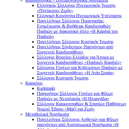
Καρδιολογικά – Πνευμονολογικά Νοσήματα
Ελληνικός Σύλλογος Πνευμονικής Ίνωσης
«Πνεύμονες Ζωής»
Ελληνική Κοινότητα Πνευμονικής Υπέρτασης
Πανελλήνιος Σύλλογος Προστασίας,
Ενημέρωσης & Βοήθειας Καρδιοπαθών
Παιδιών με διακριτικό τίτλο «Η Καρδιά του
Παιδιού»
Πανελλήνιος Σύλλογος Κυστικής Ίνωσης
Πανελλήνιος Σύνδεσμος Πασχόντων από
Συγγενείς Καρδιοπάθειες
Σύλλογος Βορείου Ελλάδος για Άτομα με
Συγγενείς Καρδιοπάθειες «Παιδικές Καρδιές»
Σύλλογος Γονέων και Κηδεμόνων Παιδιών με
Συγγενείς Καρδιοπάθειες «Η Αγία Σοφία»
Σύλλογος Κυστικής Ίνωσης
Καρκίνος
Karkinaki
Παγκρήτιος Σύλλογος Γονέων και Φίλων
Παιδιών με Νεοπλασία «Η Ηλιαχτίδα»
Σύλλογος Καρκινοπαθών & Σπανίων Παθήσεων
Νομού Έβρου «Μαζί για Ζωή»
Μεταβολικά Νοσήματα
Πανελλήνιος Σύλλογος Ασθενών και Φίλων
πασχόντων από Λυσοσωμικά Νοσήματα «Η