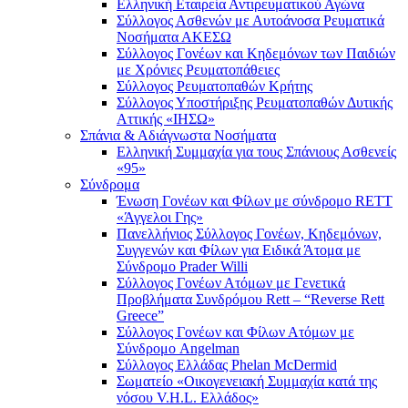
Ελληνική Εταιρεία Αντιρευματικού Αγώνα
Σύλλογος Ασθενών με Αυτοάνοσα Ρευματικά
Νοσήματα ΑΚΕΣΩ
Σύλλογος Γονέων και Κηδεμόνων των Παιδιών
με Χρόνιες Ρευματοπάθειες
Σύλλογος Ρευματοπαθών Κρήτης
Σύλλογος Υποστήριξης Ρευματοπαθών Δυτικής
Αττικής «ΙΗΣΩ»
Σπάνια & Αδιάγνωστα Νοσήματα
Ελληνική Συμμαχία για τους Σπάνιους Ασθενείς
«95»
Σύνδρομα
Ένωση Γονέων και Φίλων με σύνδρομο RETT
«Άγγελοι Γης»
Πανελλήνιος Σύλλογος Γονέων, Κηδεμόνων,
Συγγενών και Φίλων για Ειδικά Άτομα με
Σύνδρομο Prader Willi
Σύλλογος Γονέων Ατόμων με Γενετικά
Προβλήματα Συνδρόμου Rett – “Reverse Rett
Greece”
Σύλλογος Γονέων και Φίλων Ατόμων με
Σύνδρομο Angelman
Σύλλογος Ελλάδας Phelan McDermid
Σωματείο «Οικογενειακή Συμμαχία κατά της
νόσου V.H.L. Ελλάδος»