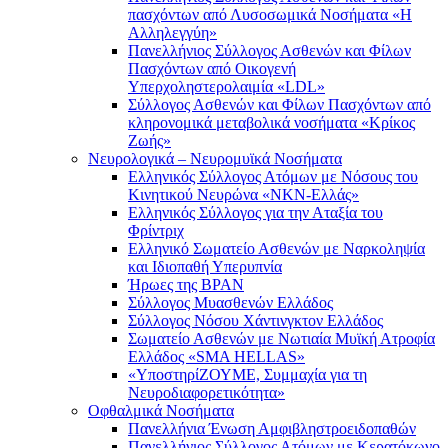
πασχόντων από Λυσοσωμικά Νοσήματα «Η
Αλληλεγγύη»
Πανελλήνιος Σύλλογος Ασθενών και Φίλων
Πασχόντων από Οικογενή
Υπερχοληστερολαιμία «LDL»
Σύλλογος Ασθενών και Φίλων Πασχόντων από
κληρονομικά μεταβολικά νοσήματα «Κρίκος
Ζωής»
Νευρολογικά – Νευρομυϊκά Νοσήματα
Ελληνικός Σύλλογος Ατόμων με Νόσους του
Κινητικού Νευρώνα «ΝΚΝ-Ελλάς»
Ελληνικός Σύλλογος για την Αταξία του
Φρίντριχ
Ελληνικό Σωματείο Ασθενών με Ναρκοληψία
και Ιδιοπαθή Υπερυπνία
Ήρωες της BPAN
Σύλλογος Μυασθενών Ελλάδος
Σύλλογος Νόσου Χάντινγκτον Ελλάδος
Σωματείο Ασθενών με Νωτιαία Μυϊκή Ατροφία
Ελλάδος «SMA HELLAS»
«ΥποστηρίΖΟΥΜΕ, Συμμαχία για τη
Νευροδιαφορετικότητα»
Οφθαλμικά Νοσήματα
Πανελλήνια Ένωση Αμφιβληστροειδοπαθών
Πανελλήνιος Σύλλογος Ατόμων με Κερατόκωνο