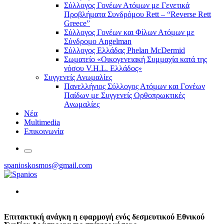
Σύλλογος Γονέων Ατόμων με Γενετικά
Προβλήματα Συνδρόμου Rett – “Reverse Rett
Greece”
Σύλλογος Γονέων και Φίλων Ατόμων με
Σύνδρομο Angelman
Σύλλογος Ελλάδας Phelan McDermid
Σωματείο «Οικογενειακή Συμμαχία κατά της
νόσου V.H.L. Ελλάδος»
Συγγενείς Ανωμαλίες
Πανελλήνιος Σύλλογος Ατόμων και Γονέων
Παίδων με Συγγενείς Ορθοπρωκτικές
Ανωμαλίες
Νέα
Multimedia
Επικοινωνία
spanioskosmos@gmail.com
Επιτακτική ανάγκη η εφαρμογή ενός δεσμευτικού Εθνικού