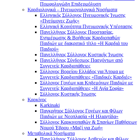
Πομφολυγώδη Επιδερμόλυση
Καρδιολογικά – Πνευμονολογικά Νοσήματα
Ελληνικός Σύλλογος Πνευμονικής Ίνωσης
«Πνεύμονες Ζωής»
Ελληνική Κοινότητα Πνευμονικής Υπέρτασης
Πανελλήνιος Σύλλογος Προστασίας,
Ενημέρωσης & Βοήθειας Καρδιοπαθών
Παιδιών με διακριτικό τίτλο «Η Καρδιά του
Παιδιού»
Πανελλήνιος Σύλλογος Κυστικής Ίνωσης
Πανελλήνιος Σύνδεσμος Πασχόντων από
Συγγενείς Καρδιοπάθειες
Σύλλογος Βορείου Ελλάδος για Άτομα με
Συγγενείς Καρδιοπάθειες «Παιδικές Καρδιές»
Σύλλογος Γονέων και Κηδεμόνων Παιδιών με
Συγγενείς Καρδιοπάθειες «Η Αγία Σοφία»
Σύλλογος Κυστικής Ίνωσης
Καρκίνος
Karkinaki
Παγκρήτιος Σύλλογος Γονέων και Φίλων
Παιδιών με Νεοπλασία «Η Ηλιαχτίδα»
Σύλλογος Καρκινοπαθών & Σπανίων Παθήσεων
Νομού Έβρου «Μαζί για Ζωή»
Μεταβολικά Νοσήματα
Πανελλήνιος Σύλλογος Ασθενών και Φίλων