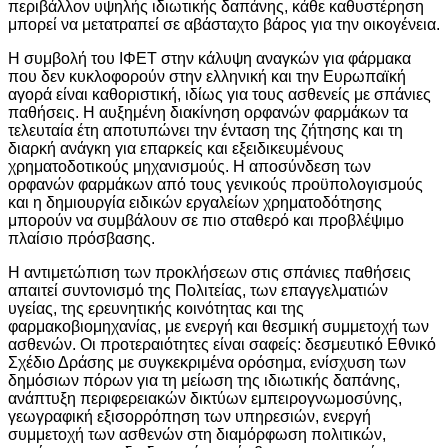
περιβάλλον υψηλής ιδιωτικής δαπάνης, κάθε καθυστέρηση
μπορεί να μετατραπεί σε αβάσταχτο βάρος για την οικογένεια.
Η συμβολή του ΙΦΕΤ στην κάλυψη αναγκών για φάρμακα
που δεν κυκλοφορούν στην ελληνική και την Ευρωπαϊκή
αγορά είναι καθοριστική, ιδίως για τους ασθενείς με σπάνιες
παθήσεις. Η αυξημένη διακίνηση ορφανών φαρμάκων τα
τελευταία έτη αποτυπώνει την ένταση της ζήτησης και τη
διαρκή ανάγκη για επαρκείς και εξειδικευμένους
χρηματοδοτικούς μηχανισμούς. Η αποσύνδεση των
ορφανών φαρμάκων από τους γενικούς προϋπολογισμούς
και η δημιουργία ειδικών εργαλείων χρηματοδότησης
μπορούν να συμβάλουν σε πιο σταθερό και προβλέψιμο
πλαίσιο πρόσβασης.
Η αντιμετώπιση των προκλήσεων στις σπάνιες παθήσεις
απαιτεί συντονισμό της Πολιτείας, των επαγγελματιών
υγείας, της ερευνητικής κοινότητας και της
φαρμακοβιομηχανίας, με ενεργή και θεσμική συμμετοχή των
ασθενών. Οι προτεραιότητες είναι σαφείς: δεσμευτικό Εθνικό
Σχέδιο Δράσης με συγκεκριμένα ορόσημα, ενίσχυση των
δημόσιων πόρων για τη μείωση της ιδιωτικής δαπάνης,
ανάπτυξη περιφερειακών δικτύων εμπειρογνωμοσύνης,
γεωγραφική εξισορρόπηση των υπηρεσιών, ενεργή
συμμετοχή των ασθενών στη διαμόρφωση πολιτικών,