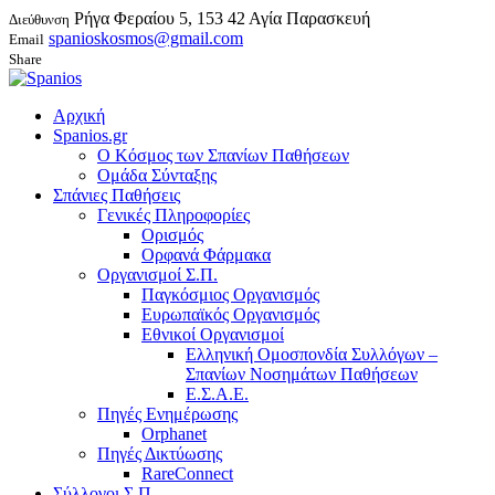
Ρήγα Φεραίου 5, 153 42 Αγία Παρασκευή
Διεύθυνση
spanioskosmos@gmail.com
Email
Share
Αρχική
Spanios.gr
Ο Κόσμος των Σπανίων Παθήσεων
Ομάδα Σύνταξης
Σπάνιες Παθήσεις
Γενικές Πληροφορίες
Ορισμός
Ορφανά Φάρμακα
Οργανισμοί Σ.Π.
Παγκόσμιος Οργανισμός
Ευρωπαϊκός Οργανισμός
Εθνικοί Οργανισμοί
Ελληνική Ομοσπονδία Συλλόγων –
Σπανίων Νοσημάτων Παθήσεων
Ε.Σ.Α.Ε.
Πηγές Ενημέρωσης
Orphanet
Πηγές Δικτύωσης
RareConnect
Σύλλογοι Σ.Π.