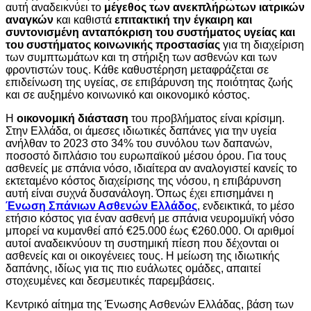
αυτή αναδεικνύει το
μέγεθος των ανεκπλήρωτων ιατρικών
αναγκών
και καθιστά
επιτακτική την έγκαιρη και
συντονισμένη ανταπόκριση του συστήματος υγείας και
του συστήματος κοινωνικής προστασίας
για τη διαχείριση
των συμπτωμάτων και τη στήριξη των ασθενών και των
φροντιστών τους. Κάθε καθυστέρηση μεταφράζεται σε
επιδείνωση της υγείας, σε επιβάρυνση της ποιότητας ζωής
και σε αυξημένο κοινωνικό και οικονομικό κόστος.
Η
οικονομική διάσταση
του προβλήματος είναι κρίσιμη.
Στην Ελλάδα, οι άμεσες ιδιωτικές δαπάνες για την υγεία
ανήλθαν το 2023 στο 34% του συνόλου των δαπανών,
ποσοστό διπλάσιο του ευρωπαϊκού μέσου όρου. Για τους
ασθενείς με σπάνια νόσο, ιδιαίτερα αν αναλογιστεί κανείς το
εκτεταμένο κόστος διαχείρισης της νόσου, η επιβάρυνση
αυτή είναι συχνά δυσανάλογη. Όπως έχει επισημάνει η
Ένωση Σπάνιων Ασθενών Ελλάδος
, ενδεικτικά, το μέσο
ετήσιο κόστος για έναν ασθενή με σπάνια νευρομυϊκή νόσο
μπορεί να κυμανθεί από €25.000 έως €260.000. Οι αριθμοί
αυτοί αναδεικνύουν τη συστημική πίεση που δέχονται οι
ασθενείς και οι οικογένειες τους. Η μείωση της ιδιωτικής
δαπάνης, ιδίως για τις πιο ευάλωτες ομάδες, απαιτεί
στοχευμένες και δεσμευτικές παρεμβάσεις.
Κεντρικό αίτημα της Ένωσης Ασθενών Ελλάδας, βάση των