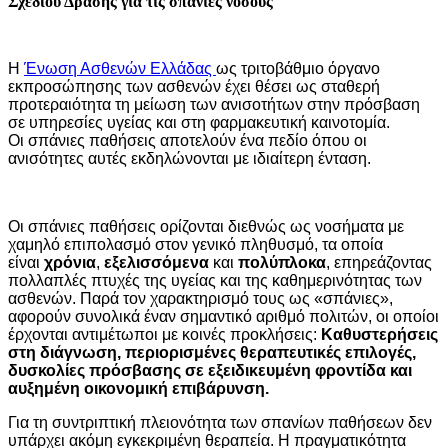
Σχεδίου Δράσης για τις σπάνιες νόσους
Η
Ένωση Ασθενών Ελλάδας
ως τριτοβάθμιο όργανο
εκπροσώπησης των ασθενών έχει θέσει ως σταθερή
προτεραιότητα τη μείωση των ανισοτήτων στην πρόσβαση
σε υπηρεσίες υγείας και στη φαρμακευτική καινοτομία.
Οι σπάνιες παθήσεις αποτελούν ένα πεδίο όπου οι
ανισότητες αυτές εκδηλώνονται με ιδιαίτερη ένταση.
Οι σπάνιες παθήσεις ορίζονται διεθνώς ως νοσήματα με
χαμηλό επιπολασμό στον γενικό πληθυσμό, τα οποία
είναι
χρόνια
,
εξελισσόμενα
και
πολύπλοκα
, επηρεάζοντας
πολλαπλές πτυχές της υγείας και της καθημερινότητας των
ασθενών. Παρά τον χαρακτηρισμό τους ως «σπάνιες»,
αφορούν συνολικά έναν σημαντικό αριθμό πολιτών, οι οποίοι
έρχονται αντιμέτωποι με κοινές προκλήσεις:
Καθυστερήσεις
στη διάγνωση, περιορισμένες θεραπευτικές επιλογές,
δυσκολίες πρόσβασης σε εξειδικευμένη φροντίδα και
αυξημένη οικονομική επιβάρυνση.
Για τη συντριπτική πλειονότητα των σπανίων παθήσεων δεν
υπάρχει ακόμη εγκεκριμένη θεραπεία. Η πραγματικότητα