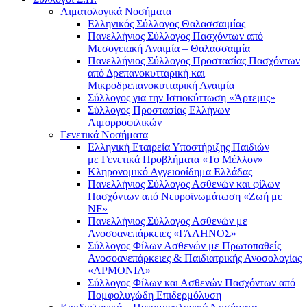
Αιματολογικά Νοσήματα
Ελληνικός Σύλλογος Θαλασσαιμίας
Πανελλήνιος Σύλλογος Πασχόντων από
Μεσογειακή Αναιμία – Θαλασσαιμία
Πανελλήνιος Σύλλογος Προστασίας Πασχόντων
από Δρεπανοκυτταρική και
Μικροδρεπανοκυτταρική Αναιμία
Σύλλογος για την Ιστιοκύττωση «Άρτεμις»
Σύλλογος Προστασίας Ελλήνων
Αιμορροφιλικών
Γενετικά Νοσήματα
Ελληνική Εταιρεία Υποστήριξης Παιδιών
με Γενετικά Προβλήματα «Το Μέλλον»
Κληρονομικό Αγγειοοίδημα Ελλάδας
Πανελλήνιος Σύλλογος Ασθενών και φίλων
Πασχόντων από Νευροϊνωμάτωση «Ζωή με
NF»
Πανελλήνιος Σύλλογος Ασθενών με
Ανοσοανεπάρκειες «ΓΑΛΗΝΟΣ»
Σύλλογος Φίλων Ασθενών με Πρωτοπαθείς
Ανοσοανεπάρκειες & Παιδιατρικής Ανοσολογίας
«ΑΡΜΟΝΙΑ»
Σύλλογος Φίλων και Ασθενών Πασχόντων από
Πομφολυγώδη Επιδερμόλυση