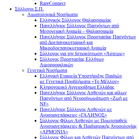
RareConnect
Σύλλογοι Σ.Π.
Αιματολογικά Νοσήματα
Ελληνικός Σύλλογος Θαλασσαιμίας
Πανελλήνιος Σύλλογος Πασχόντων από
Μεσογειακή Αναιμία – Θαλασσαιμία
Πανελλήνιος Σύλλογος Προστασίας Πασχόντων
από Δρεπανοκυτταρική και
Μικροδρεπανοκυτταρική Αναιμία
Σύλλογος για την Ιστιοκύττωση «Άρτεμις»
Σύλλογος Προστασίας Ελλήνων
Αιμορροφιλικών
Γενετικά Νοσήματα
Ελληνική Εταιρεία Υποστήριξης Παιδιών
με Γενετικά Προβλήματα «Το Μέλλον»
Κληρονομικό Αγγειοοίδημα Ελλάδας
Πανελλήνιος Σύλλογος Ασθενών και φίλων
Πασχόντων από Νευροϊνωμάτωση «Ζωή με
NF»
Πανελλήνιος Σύλλογος Ασθενών με
Ανοσοανεπάρκειες «ΓΑΛΗΝΟΣ»
Σύλλογος Φίλων Ασθενών με Πρωτοπαθείς
Ανοσοανεπάρκειες & Παιδιατρικής Ανοσολογίας
«ΑΡΜΟΝΙΑ»
Σύλλογος Φίλων και Ασθενών Πασχόντων από