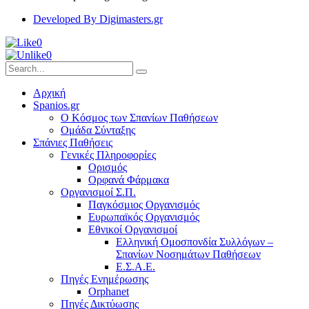
Developed By Digimasters.gr
0
0
Αρχική
Spanios.gr
Ο Κόσμος των Σπανίων Παθήσεων
Ομάδα Σύνταξης
Σπάνιες Παθήσεις
Γενικές Πληροφορίες
Ορισμός
Ορφανά Φάρμακα
Οργανισμοί Σ.Π.
Παγκόσμιος Οργανισμός
Ευρωπαϊκός Οργανισμός
Εθνικοί Οργανισμοί
Ελληνική Ομοσπονδία Συλλόγων –
Σπανίων Νοσημάτων Παθήσεων
Ε.Σ.Α.Ε.
Πηγές Ενημέρωσης
Orphanet
Πηγές Δικτύωσης