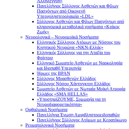
Αλληλεγγύη»
Πανελλήνιος Σύλλογος Ασθενών και Φίλων
Πασχόντων από Οικογενή
Υπερχοληστερολαιμία «LDL»
Σύλλογος Ασθενών και Φίλων Πασχόντων από
κληρονομικά μεταβολικά νοσήματα «Κρίκος
Ζωής»
Νευρολογικά – Νευρομυϊκά Νοσήματα
Ελληνικός Σύλλογος Ατόμων με Νόσους του
Κινητικού Νευρώνα «ΝΚΝ-Ελλάς»
Ελληνικός Σύλλογος για την Αταξία του
Φρίντριχ
Ελληνικό Σωματείο Ασθενών με Ναρκοληψία
και Ιδιοπαθή Υπερυπνία
Ήρωες της BPAN
Σύλλογος Μυασθενών Ελλάδος
Σύλλογος Νόσου Χάντινγκτον Ελλάδος
Σωματείο Ασθενών με Νωτιαία Μυϊκή Ατροφία
Ελλάδος «SMA HELLAS»
«ΥποστηρίΖΟΥΜΕ, Συμμαχία για τη
Νευροδιαφορετικότητα»
Οφθαλμικά Νοσήματα
Πανελλήνια Ένωση Αμφιβληστροειδοπαθών
Πανελλήνιος Σύλλογος Ατόμων με Κερατόκωνο
Ρευματολογικά Νοσήματα