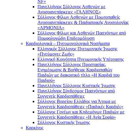
NF»
Πανελλήνιος Σύλλογος Ασθενών με
Ανοσοανεπάρκειες «ΓΑΛΗΝΟΣ»
Σύλλογος Φίλων Ασθενών με Πρωτοπαθείς
Ανοσοανεπάρκειες & Παιδιατρικής Ανοσολογίας
«ΑΡΜΟΝΙΑ»
Σύλλογος Φίλων και Ασθενών Πασχόντων από
Πομφολυγώδη Επιδερμόλυση
Καρδιολογικά – Πνευμονολογικά Νοσήματα
Ελληνικός Σύλλογος Πνευμονικής Ίνωσης
«Πνεύμονες Ζωής»
Ελληνική Κοινότητα Πνευμονικής Υπέρτασης
Πανελλήνιος Σύλλογος Προστασίας,
Ενημέρωσης & Βοήθειας Καρδιοπαθών
Παιδιών με διακριτικό τίτλο «Η Καρδιά του
Παιδιού»
Πανελλήνιος Σύλλογος Κυστικής Ίνωσης
Πανελλήνιος Σύνδεσμος Πασχόντων από
Συγγενείς Καρδιοπάθειες
Σύλλογος Βορείου Ελλάδος για Άτομα με
Συγγενείς Καρδιοπάθειες «Παιδικές Καρδιές»
Σύλλογος Γονέων και Κηδεμόνων Παιδιών με
Συγγενείς Καρδιοπάθειες «Η Αγία Σοφία»
Σύλλογος Κυστικής Ίνωσης
Καρκίνος