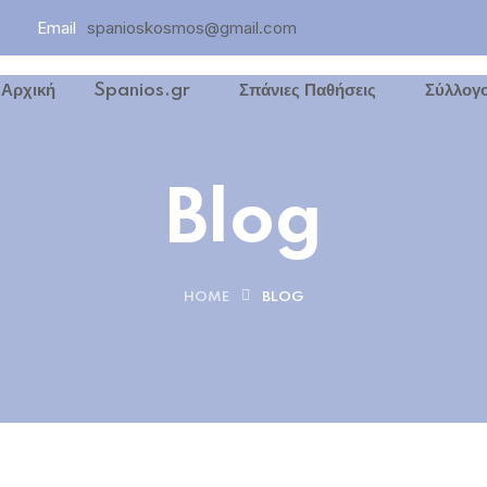
Email
spanioskosmos@gmail.com
Αρχική
Spanios.gr
Σπάνιες Παθήσεις
Σύλλογο
Blog
ων
HOME
BLOG