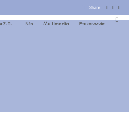
Share
ι Σ.Π.
Νέα
Multimedia
Επικοινωνία