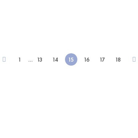
ανίων Παθήσεων
Αυτό το παιδί έχ
ηση της Αναπηρίας
αγώνας της 17χ
από 
…
1
13
14
15
16
17
18