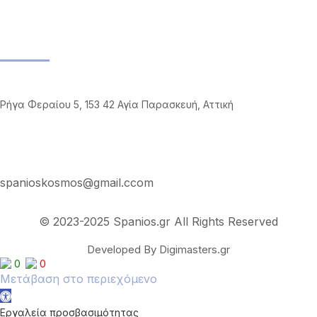
facebook Posts
Επικοινωνία
Διεύθυνση
Ρήγα Φεραίου 5, 153 42 Αγία Παρασκευή, Αττική
Υπεύθυνη
Ελίνα Μιαούλη
spanioskosmos@gmail.ccom
© 2023-2025 Spanios.gr All Rights Reserved
Developed By Digimasters.gr
0
0
Μετάβαση στο περιεχόμενο
Ανοίξτε τη γραμμή εργαλείων
Εργαλεία προσβασιμότητας