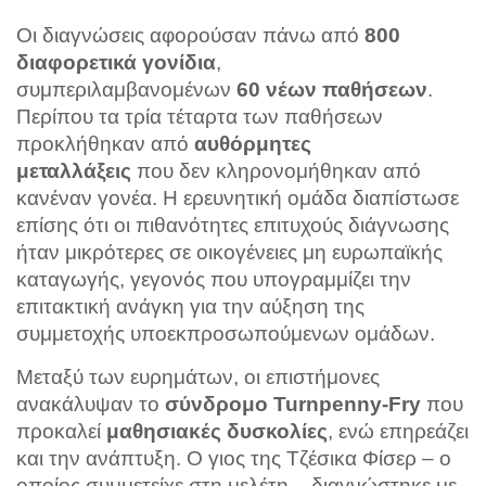
Οι διαγνώσεις αφορούσαν πάνω από
800
,
διαφορετικά γονίδια
συμπεριλαμβανομένων
60
.
νέων παθήσεων
Περίπου τα τρία τέταρτα των παθήσεων
προκλήθηκαν από
αυθόρμητες
που δεν κληρονομήθηκαν από
μεταλλάξεις
κανέναν γονέα. Η ερευνητική ομάδα διαπίστωσε
επίσης ότι οι πιθανότητες επιτυχούς διάγνωσης
ήταν μικρότερες σε οικογένειες μη ευρωπαϊκής
καταγωγής, γεγονός που υπογραμμίζει την
επιτακτική ανάγκη για την αύξηση της
συμμετοχής υποεκπροσωπούμενων ομάδων.
Μεταξύ των ευρημάτων, οι επιστήμονες
ανακάλυψαν το
Turnpenny-Fry
που
σύνδρομο
προκαλεί
, ενώ επηρεάζει
μαθησιακές δυσκολίες
και την ανάπτυξη. Ο γιος της Τζέσικα Φίσερ – ο
οποίος συμμετείχε στη μελέτη – διαγνώστηκε με