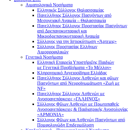
Αιματολογικά Νοσήματα
Ελληνικός Σύλλογος Θαλασσαιμίας
Πανελλήνιος Σύλλογος Πασχόντων από
Μεσογειακή Αναιμία – Θαλασσαιμία
Πανελλήνιος Σύλλογος Προστασίας Πασχόντων
από Δρεπανοκυτταρική και
Μικροδρεπανοκυτταρική Αναιμία
Σύλλογος για την Ιστιοκύττωση «Άρτεμις»
Σύλλογος Προστασίας Ελλήνων
Αιμορροφιλικών
Γενετικά Νοσήματα
Ελληνική Εταιρεία Υποστήριξης Παιδιών
με Γενετικά Προβλήματα «Το Μέλλον»
Κληρονομικό Αγγειοοίδημα Ελλάδας
Πανελλήνιος Σύλλογος Ασθενών και φίλων
Πασχόντων από Νευροϊνωμάτωση «Ζωή με
NF»
Πανελλήνιος Σύλλογος Ασθενών με
Ανοσοανεπάρκειες «ΓΑΛΗΝΟΣ»
Σύλλογος Φίλων Ασθενών με Πρωτοπαθείς
Ανοσοανεπάρκειες & Παιδιατρικής Ανοσολογίας
«ΑΡΜΟΝΙΑ»
Σύλλογος Φίλων και Ασθενών Πασχόντων από
Πομφολυγώδη Επιδερμόλυση