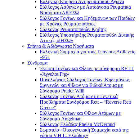
Ελληνική Εταιρεία Αντιρευματικού Αγώνα
Σύλλογος Ασθενών με Αυτοάνοσα Ρευματικά
Νοσήματα ΑΚΕΣΩ
Σύλλογος Γονέων και Κηδεμόνων των Παιδιών
με Χρόνιες Ρευματοπάθειες
Σύλλογος Ρευματοπαθών Κρήτης
Σύλλογος Υποστήριξης Ρευματοπαθών Δυτικής
Αττικής «ΙΗΣΩ»
Σπάνια & Αδιάγνωστα Νοσήματα
Ελληνική Συμμαχία για τους Σπάνιους Ασθενείς
«95»
Σύνδρομα
Ένωση Γονέων και Φίλων με σύνδρομο RETT
«Άγγελοι Γης»
Πανελλήνιος Σύλλογος Γονέων, Κηδεμόνων,
Συγγενών και Φίλων για Ειδικά Άτομα με
Σύνδρομο Prader Willi
Σύλλογος Γονέων Ατόμων με Γενετικά
Προβλήματα Συνδρόμου Rett – “Reverse Rett
Greece”
Σύλλογος Γονέων και Φίλων Ατόμων με
Σύνδρομο Angelman
Σύλλογος Ελλάδας Phelan McDermid
Σωματείο «Οικογενειακή Συμμαχία κατά της
νόσου V.H.L. Ελλάδος»