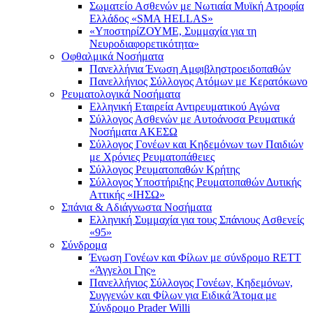
Σωματείο Ασθενών με Νωτιαία Μυϊκή Ατροφία
Ελλάδος «SMA HELLAS»
«ΥποστηρίΖΟΥΜΕ, Συμμαχία για τη
Νευροδιαφορετικότητα»
Οφθαλμικά Νοσήματα
Πανελλήνια Ένωση Αμφιβληστροειδοπαθών
Πανελλήνιος Σύλλογος Ατόμων με Κερατόκωνο
Ρευματολογικά Νοσήματα
Ελληνική Εταιρεία Αντιρευματικού Αγώνα
Σύλλογος Ασθενών με Αυτοάνοσα Ρευματικά
Νοσήματα ΑΚΕΣΩ
Σύλλογος Γονέων και Κηδεμόνων των Παιδιών
με Χρόνιες Ρευματοπάθειες
Σύλλογος Ρευματοπαθών Κρήτης
Σύλλογος Υποστήριξης Ρευματοπαθών Δυτικής
Αττικής «ΙΗΣΩ»
Σπάνια & Αδιάγνωστα Νοσήματα
Ελληνική Συμμαχία για τους Σπάνιους Ασθενείς
«95»
Σύνδρομα
Ένωση Γονέων και Φίλων με σύνδρομο RETT
«Άγγελοι Γης»
Πανελλήνιος Σύλλογος Γονέων, Κηδεμόνων,
Συγγενών και Φίλων για Ειδικά Άτομα με
Σύνδρομο Prader Willi