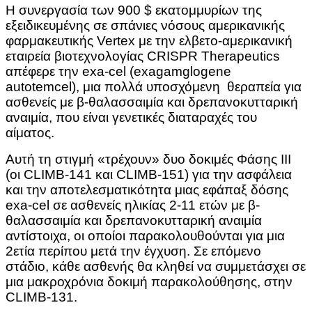
Η συνεργασία των 900 $ εκατομμυρίων της
εξειδικευμένης σε σπάνιες νόσους αμερικανικής
φαρμακευτικής Vertex με την ελβετο-αμερικανική
εταιρεία βιοτεχνολογίας CRISPR Therapeutics
απέφερε την exa-cel (exagamglogene
autotemcel), μια πολλά υποσχόμενη θεραπεία για
ασθενείς με β-θαλασσαιμία και δρεπανοκυτταρική
αναιμία, που είναι γενετικές διαταραχές του
αίματος.
Αυτή τη στιγμή «τρέχουν» δυο δοκιμές Φάσης ΙΙΙ
(οι CLIMB-141 και CLIMB-151) για την ασφάλεια
και την αποτελεσματικότητα μιας εφάπαξ δόσης
exa-cel σε ασθενείς ηλικίας 2-11 ετών με β-
θαλασσαιμία και δρεπανοκυτταρική αναιμία
αντίστοιχα, οι οποίοι παρακολουθούνται για μια
2ετία περίπου μετά την έγχυση. Σε επόμενο
στάδιο, κάθε ασθενής θα κληθεί να συμμετάσχει σε
μια μακροχρόνια δοκιμή παρακολούθησης, στην
CLIMB-131.