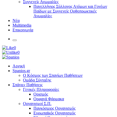
Συγγενείς Ανωμαλίες
Πανελλήνιος Σύλλογος Ατόμων και Γονέων
Παίδων με Συγγενείς Ορθοπρωκτικές
Ανωμαλίες
Νέα
Multimedia
Επικοινωνία
0
0
Αρχική
Spanios.gr
Ο Κόσμος των Σπανίων Παθήσεων
Ομάδα Σύνταξης
Σπάνιες Παθήσεις
Γενικές Πληροφορίες
Ορισμός
Ορφανά Φάρμακα
Οργανισμοί Σ.Π.
Παγκόσμιος Οργανισμός
Ευρωπαϊκός Οργανισμός