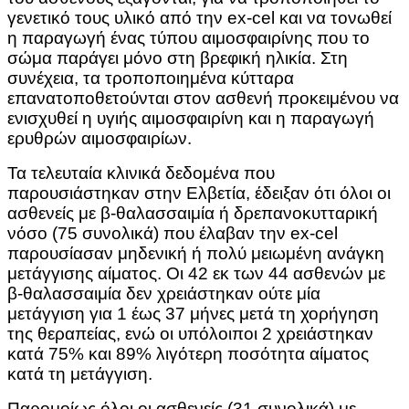
γενετικό τους υλικό από την ex-cel και να τονωθεί
η παραγωγή ένας τύπου αιμοσφαιρίνης που το
σώμα παράγει μόνο στη βρεφική ηλικία. Στη
συνέχεια, τα τροποποιημένα κύτταρα
επανατοποθετούνται στον ασθενή προκειμένου να
ενισχυθεί η υγιής αιμοσφαιρίνη και η παραγωγή
ερυθρών αιμοσφαιρίων.
Τα τελευταία κλινικά δεδομένα που
παρουσιάστηκαν στην Ελβετία, έδειξαν ότι όλοι οι
ασθενείς με β-θαλασσαιμία ή δρεπανοκυτταρική
νόσο (75 συνολικά) που έλαβαν την ex-cel
παρουσίασαν μηδενική ή πολύ μειωμένη ανάγκη
μετάγγισης αίματος. Οι 42 εκ των 44 ασθενών με
β-θαλασσαιμία δεν χρειάστηκαν ούτε μία
μετάγγιση για 1 έως 37 μήνες μετά τη χορήγηση
της θεραπείας, ενώ οι υπόλοιποι 2 χρειάστηκαν
κατά 75% και 89% λιγότερη ποσότητα αίματος
κατά τη μετάγγιση.
Παρομοίως όλοι οι ασθενείς (31 συνολικά) με