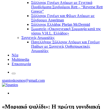
Σύλλογος Γονέων Ατόμων με Γενετικά
Προβλήματα Συνδρόμου Rett – “Reverse Rett
Greece”
Σύλλογος Γονέων και Φίλων Ατόμων με
Σύνδρομο Angelman
Σύλλογος Ελλάδας Phelan McDermid
Σωματείο «Οικογενειακή Συμμαχία κατά της
νόσου V.H.L. Ελλάδος»
Συγγενείς Ανωμαλίες
Πανελλήνιος Σύλλογος Ατόμων και Γονέων
Παίδων με Συγγενείς Ορθοπρωκτικές
Ανωμαλίες
Νέα
Multimedia
Επικοινωνία
spanioskosmos@gmail.com
«Μοριακό ψαλίδι»: Η πρώτη γονιδιακή