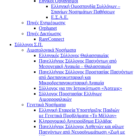
Εθνικοί Οργανισμοί
Ελληνική Ομοσπονδία Συλλόγων –
Σπανίων Νοσημάτων Παθήσεων
Ε.Σ.Α.Ε.
Πηγές Ενημέρωσης
Orphanet
Πηγές Δικτύωσης
RareConnect
Σύλλογοι Σ.Π.
Αιματολογικά Νοσήματα
Ελληνικός Σύλλογος Θαλασσαιμίας
Πανελλήνιος Σύλλογος Πασχόντων από
Μεσογειακή Αναιμία – Θαλασσαιμία
Πανελλήνιος Σύλλογος Προστασίας Πασχόντων
από Δρεπανοκυτταρική και
Μικροδρεπανοκυτταρική Αναιμία
Σύλλογος για την Ιστιοκύττωση «Άρτεμις»
Σύλλογος Προστασίας Ελλήνων
Αιμορροφιλικών
Γενετικά Νοσήματα
Ελληνική Εταιρεία Υποστήριξης Παιδιών
με Γενετικά Προβλήματα «Το Μέλλον»
Κληρονομικό Αγγειοοίδημα Ελλάδας
Πανελλήνιος Σύλλογος Ασθενών και φίλων
Πασχόντων από Νευροϊνωμάτωση «Ζωή με