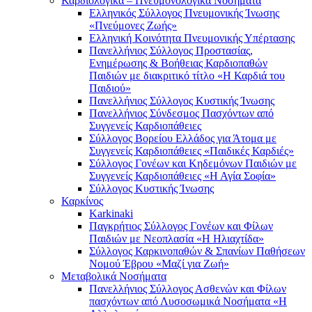
Καρδιολογικά – Πνευμονολογικά Νοσήματα
Ελληνικός Σύλλογος Πνευμονικής Ίνωσης
«Πνεύμονες Ζωής»
Ελληνική Κοινότητα Πνευμονικής Υπέρτασης
Πανελλήνιος Σύλλογος Προστασίας,
Ενημέρωσης & Βοήθειας Καρδιοπαθών
Παιδιών με διακριτικό τίτλο «Η Καρδιά του
Παιδιού»
Πανελλήνιος Σύλλογος Κυστικής Ίνωσης
Πανελλήνιος Σύνδεσμος Πασχόντων από
Συγγενείς Καρδιοπάθειες
Σύλλογος Βορείου Ελλάδος για Άτομα με
Συγγενείς Καρδιοπάθειες «Παιδικές Καρδιές»
Σύλλογος Γονέων και Κηδεμόνων Παιδιών με
Συγγενείς Καρδιοπάθειες «Η Αγία Σοφία»
Σύλλογος Κυστικής Ίνωσης
Καρκίνος
Karkinaki
Παγκρήτιος Σύλλογος Γονέων και Φίλων
Παιδιών με Νεοπλασία «Η Ηλιαχτίδα»
Σύλλογος Καρκινοπαθών & Σπανίων Παθήσεων
Νομού Έβρου «Μαζί για Ζωή»
Μεταβολικά Νοσήματα
Πανελλήνιος Σύλλογος Ασθενών και Φίλων
πασχόντων από Λυσοσωμικά Νοσήματα «Η