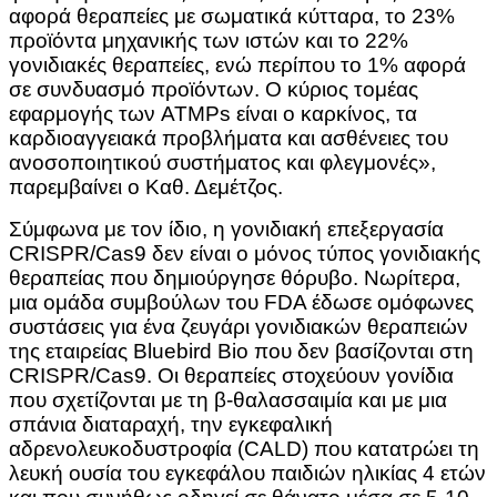
αφορά θεραπείες με σωματικά κύτταρα, το 23%
προϊόντα μηχανικής των ιστών και το 22%
γονιδιακές θεραπείες, ενώ περίπου το 1% αφορά
σε συνδυασμό προϊόντων. Ο κύριος τομέας
εφαρμογής των ATMPs είναι ο καρκίνος, τα
καρδιοαγγειακά προβλήματα και ασθένειες του
ανοσοποιητικού συστήματος και φλεγμονές»,
παρεμβαίνει ο Καθ. Δεμέτζος.
Σύμφωνα με τον ίδιο, η γονιδιακή επεξεργασία
CRISPR/Cas9 δεν είναι ο μόνος τύπος γονιδιακής
θεραπείας που δημιούργησε θόρυβο. Νωρίτερα,
μια ομάδα συμβούλων του FDA έδωσε ομόφωνες
συστάσεις για ένα ζευγάρι γονιδιακών θεραπειών
της εταιρείας Bluebird Bio που δεν βασίζονται στη
CRISPR/Cas9. Οι θεραπείες στοχεύουν γονίδια
που σχετίζονται με τη β-θαλασσαιμία και με μια
σπάνια διαταραχή, την εγκεφαλική
αδρενολευκοδυστροφία (CALD) που κατατρώει τη
λευκή ουσία του εγκεφάλου παιδιών ηλικίας 4 ετών