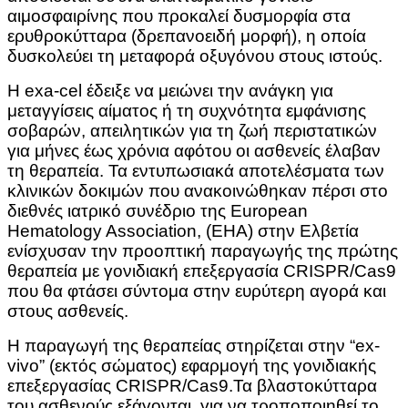
αιμοσφαιρίνης που προκαλεί δυσμορφία στα
ερυθροκύτταρα (δρεπανοειδή μορφή), η οποία
δυσκολεύει τη μεταφορά οξυγόνου στους ιστούς.
Η exa-cel έδειξε να μειώνει την ανάγκη για
μεταγγίσεις αίματος ή τη συχνότητα εμφάνισης
σοβαρών, απειλητικών για τη ζωή περιστατικών
για μήνες έως χρόνια αφότου οι ασθενείς έλαβαν
τη θεραπεία. Τα εντυπωσιακά αποτελέσματα των
κλινικών δοκιμών που ανακοινώθηκαν πέρσι στο
διεθνές ιατρικό συνέδριο της European
Hematology Association, (EHA) στην Ελβετία
ενίσχυσαν την προοπτική παραγωγής της πρώτης
θεραπεία με γονιδιακή επεξεργασία CRISPR/Cas9
που θα φτάσει σύντομα στην ευρύτερη αγορά και
στους ασθενείς.
Η παραγωγή της θεραπείας στηρίζεται στην “ex-
vivo” (εκτός σώματος) εφαρμογή της γονιδιακής
επεξεργασίας CRISPR/Cas9.Τα βλαστοκύτταρα
του ασθενούς εξάγονται, για να τροποποιηθεί το