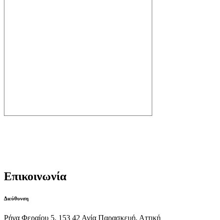
Ημερολόγιο spanios
facebook Posts
Επικοινωνία
Διεύθυνση
Ρήγα Φεραίου 5, 153 42 Αγία Παρασκευή, Αττική