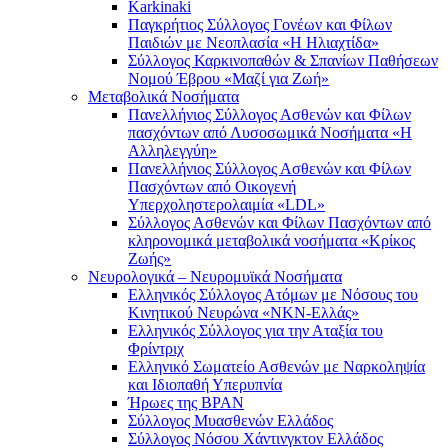
Karkinaki
Παγκρήτιος Σύλλογος Γονέων και Φίλων
Παιδιών με Νεοπλασία «Η Ηλιαχτίδα»
Σύλλογος Καρκινοπαθών & Σπανίων Παθήσεων
Νομού Έβρου «Μαζί για Ζωή»
Μεταβολικά Νοσήματα
Πανελλήνιος Σύλλογος Ασθενών και Φίλων
πασχόντων από Λυσοσωμικά Νοσήματα «Η
Αλληλεγγύη»
Πανελλήνιος Σύλλογος Ασθενών και Φίλων
Πασχόντων από Οικογενή
Υπερχοληστερολαιμία «LDL»
Σύλλογος Ασθενών και Φίλων Πασχόντων από
κληρονομικά μεταβολικά νοσήματα «Κρίκος
Ζωής»
Νευρολογικά – Νευρομυϊκά Νοσήματα
Ελληνικός Σύλλογος Ατόμων με Νόσους του
Κινητικού Νευρώνα «ΝΚΝ-Ελλάς»
Ελληνικός Σύλλογος για την Αταξία του
Φρίντριχ
Ελληνικό Σωματείο Ασθενών με Ναρκοληψία
και Ιδιοπαθή Υπερυπνία
Ήρωες της BPAN
Σύλλογος Μυασθενών Ελλάδος
Σύλλογος Νόσου Χάντινγκτον Ελλάδος