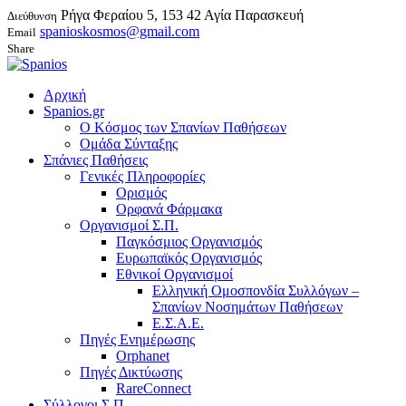
Ρήγα Φεραίου 5, 153 42 Αγία Παρασκευή
Διεύθυνση
spanioskosmos@gmail.com
Email
Share
Αρχική
Spanios.gr
Ο Κόσμος των Σπανίων Παθήσεων
Ομάδα Σύνταξης
Σπάνιες Παθήσεις
Γενικές Πληροφορίες
Ορισμός
Ορφανά Φάρμακα
Οργανισμοί Σ.Π.
Παγκόσμιος Οργανισμός
Ευρωπαϊκός Οργανισμός
Εθνικοί Οργανισμοί
Ελληνική Ομοσπονδία Συλλόγων –
Σπανίων Νοσημάτων Παθήσεων
Ε.Σ.Α.Ε.
Πηγές Ενημέρωσης
Orphanet
Πηγές Δικτύωσης
RareConnect
Σύλλογοι Σ.Π.