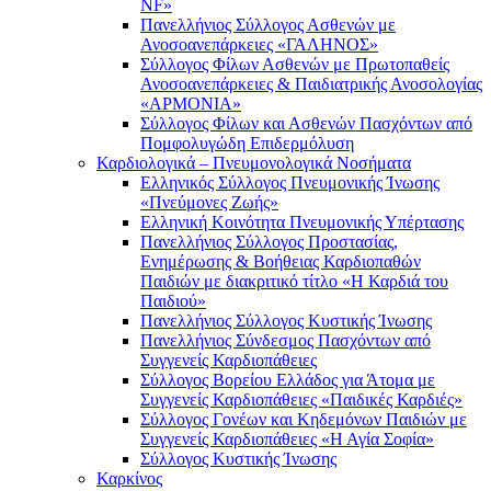
NF»
Πανελλήνιος Σύλλογος Ασθενών με
Ανοσοανεπάρκειες «ΓΑΛΗΝΟΣ»
Σύλλογος Φίλων Ασθενών με Πρωτοπαθείς
Ανοσοανεπάρκειες & Παιδιατρικής Ανοσολογίας
«ΑΡΜΟΝΙΑ»
Σύλλογος Φίλων και Ασθενών Πασχόντων από
Πομφολυγώδη Επιδερμόλυση
Καρδιολογικά – Πνευμονολογικά Νοσήματα
Ελληνικός Σύλλογος Πνευμονικής Ίνωσης
«Πνεύμονες Ζωής»
Ελληνική Κοινότητα Πνευμονικής Υπέρτασης
Πανελλήνιος Σύλλογος Προστασίας,
Ενημέρωσης & Βοήθειας Καρδιοπαθών
Παιδιών με διακριτικό τίτλο «Η Καρδιά του
Παιδιού»
Πανελλήνιος Σύλλογος Κυστικής Ίνωσης
Πανελλήνιος Σύνδεσμος Πασχόντων από
Συγγενείς Καρδιοπάθειες
Σύλλογος Βορείου Ελλάδος για Άτομα με
Συγγενείς Καρδιοπάθειες «Παιδικές Καρδιές»
Σύλλογος Γονέων και Κηδεμόνων Παιδιών με
Συγγενείς Καρδιοπάθειες «Η Αγία Σοφία»
Σύλλογος Κυστικής Ίνωσης
Καρκίνος