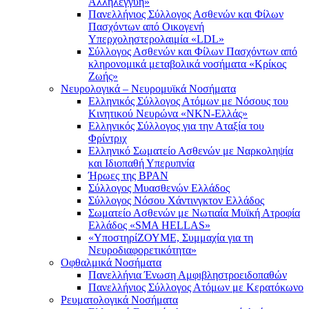
Αλληλεγγύη»
Πανελλήνιος Σύλλογος Ασθενών και Φίλων
Πασχόντων από Οικογενή
Υπερχοληστερολαιμία «LDL»
Σύλλογος Ασθενών και Φίλων Πασχόντων από
κληρονομικά μεταβολικά νοσήματα «Κρίκος
Ζωής»
Νευρολογικά – Νευρομυϊκά Νοσήματα
Ελληνικός Σύλλογος Ατόμων με Νόσους του
Κινητικού Νευρώνα «ΝΚΝ-Ελλάς»
Ελληνικός Σύλλογος για την Αταξία του
Φρίντριχ
Ελληνικό Σωματείο Ασθενών με Ναρκοληψία
και Ιδιοπαθή Υπερυπνία
Ήρωες της BPAN
Σύλλογος Μυασθενών Ελλάδος
Σύλλογος Νόσου Χάντινγκτον Ελλάδος
Σωματείο Ασθενών με Νωτιαία Μυϊκή Ατροφία
Ελλάδος «SMA HELLAS»
«ΥποστηρίΖΟΥΜΕ, Συμμαχία για τη
Νευροδιαφορετικότητα»
Οφθαλμικά Νοσήματα
Πανελλήνια Ένωση Αμφιβληστροειδοπαθών
Πανελλήνιος Σύλλογος Ατόμων με Κερατόκωνο
Ρευματολογικά Νοσήματα