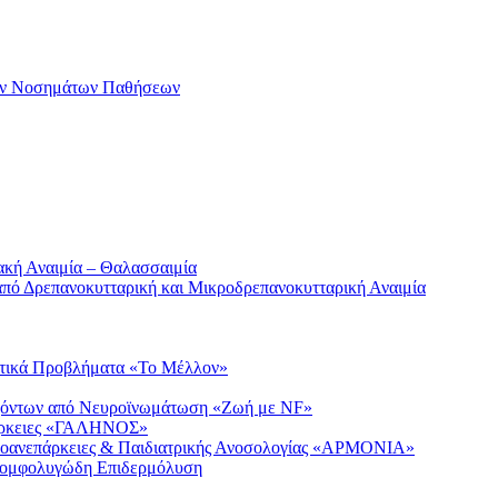
ων Νοσημάτων Παθήσεων
κή Αναιμία – Θαλασσαιμία
πό Δρεπανοκυτταρική και Μικροδρεπανοκυτταρική Αναιμία
νετικά Προβλήματα «Το Μέλλον»
χόντων από Νευροϊνωμάτωση «Ζωή με NF»
πάρκειες «ΓΑΛΗΝΟΣ»
οανεπάρκειες & Παιδιατρικής Ανοσολογίας «ΑΡΜΟΝΙΑ»
Πομφολυγώδη Επιδερμόλυση