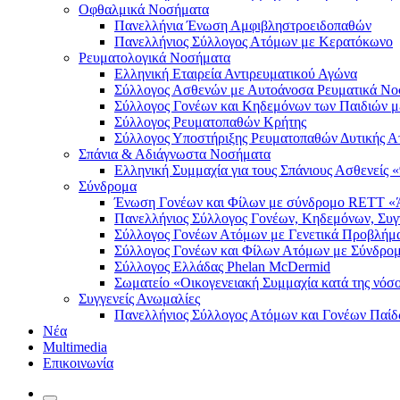
Οφθαλμικά Νοσήματα
Πανελλήνια Ένωση Αμφιβληστροειδοπαθών
Πανελλήνιος Σύλλογος Ατόμων με Κερατόκωνο
Ρευματολογικά Νοσήματα
Ελληνική Εταιρεία Αντιρευματικού Αγώνα
Σύλλογος Ασθενών με Αυτοάνοσα Ρευματικά 
Σύλλογος Γονέων και Κηδεμόνων των Παιδιών μ
Σύλλογος Ρευματοπαθών Κρήτης
Σύλλογος Υποστήριξης Ρευματοπαθών Δυτικής Α
Σπάνια & Αδιάγνωστα Νοσήματα
Ελληνική Συμμαχία για τους Σπάνιους Ασθενείς 
Σύνδρομα
Ένωση Γονέων και Φίλων με σύνδρομο RETT «Ά
Πανελλήνιος Σύλλογος Γονέων, Κηδεμόνων, Συγγε
Σύλλογος Γονέων Ατόμων με Γενετικά Προβλήματ
Σύλλογος Γονέων και Φίλων Ατόμων με Σύνδρο
Σύλλογος Ελλάδας Phelan McDermid
Σωματείο «Οικογενειακή Συμμαχία κατά της νόσ
Συγγενείς Ανωμαλίες
Πανελλήνιος Σύλλογος Ατόμων και Γονέων Παίδ
Νέα
Multimedia
Επικοινωνία