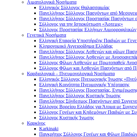
Αιματολογικά Νοσήματα
Ελληνικός Σύλλογος Θαλασσαιμίας
Πανελλήνιος Σύλλογος Πασχόντων από Μεσογεια
Πανελλήνιος Σύλλογος Προστασίας Πασχόντων α
Σύλλογος για την Ιστιοκύττωση «Άρτεμις»
Σύλλογος Προστασίας Ελλήνων Αιμορροφιλικών
Γενετικά Νοσήματα
Ελληνική Εταιρεία Υποστήριξης Παιδιών με Γε
Κληρονομικό Αγγειοοίδημα Ελλάδας
Πανελλήνιος Σύλλογος Ασθενών και φίλων Πασ
Πανελλήνιος Σύλλογος Ασθενών με Ανοσοανε
Σύλλογος Φίλων Ασθενών με Πρωτοπαθείς Ανοσ
Σύλλογος Φίλων και Ασθενών Πασχόντων από 
Καρδιολογικά – Πνευμονολογικά Νοσήματα
Ελληνικός Σύλλογος Πνευμονικής Ίνωσης «Πνε
Ελληνική Κοινότητα Πνευμονικής Υπέρτασης
Πανελλήνιος Σύλλογος Προστασίας, Ενημέρωσης 
Πανελλήνιος Σύλλογος Κυστικής Ίνωσης
Πανελλήνιος Σύνδεσμος Πασχόντων από Συγγενε
Σύλλογος Βορείου Ελλάδος για Άτομα με Συγγενε
Σύλλογος Γονέων και Κηδεμόνων Παιδιών με Συγ
Σύλλογος Κυστικής Ίνωσης
Καρκίνος
Karkinaki
Παγκρήτιος Σύλλογος Γονέων και Φίλων Παιδιώ