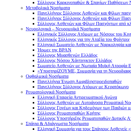
Σύλλογος Καρκινοπαθών & Σπανίων Παθήσεων 
Μεταβολικά Νοσήματα
Πανελλήνιος Σύλλογος Ασθενών και Φίλων πα
Πανελλήνιος Σύλλογος Ασθενών και Φίλων Πασ
Σύλλογος Ασθενών και Φίλων Πασχόντων από κ
Νευρολογικά – Νευρομυϊκά Νοσήματα
Ελληνικός Σύλλογος Ατόμων με Νόσους του Κι
Ελληνικός Σύλλογος για την Αταξία του Φρίντριχ
Ελληνικό Σωματείο Ασθενών με Ναρκοληψία και
Ήρωες της BPAN
Σύλλογος Μυασθενών Ελλάδος
Σύλλογος Νόσου Χάντινγκτον Ελλάδος
Σωματείο Ασθενών με Νωτιαία Μυϊκή Ατροφί
«ΥποστηρίΖΟΥΜΕ, Συμμαχία για τη Νευροδιαφο
Οφθαλμικά Νοσήματα
Πανελλήνια Ένωση Αμφιβληστροειδοπαθών
Πανελλήνιος Σύλλογος Ατόμων με Κερατόκωνο
Ρευματολογικά Νοσήματα
Ελληνική Εταιρεία Αντιρευματικού Αγώνα
Σύλλογος Ασθενών με Αυτοάνοσα Ρευματικά 
Σύλλογος Γονέων και Κηδεμόνων των Παιδιών μ
Σύλλογος Ρευματοπαθών Κρήτης
Σύλλογος Υποστήριξης Ρευματοπαθών Δυτικής Α
Σπάνια & Αδιάγνωστα Νοσήματα
Ελληνική Συμμαχία για τους Σπάνιους Ασθενείς 