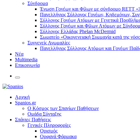
Σύνδρομα
Ένωση Γονέων και Φίλων με σύνδρομο RETT «Ά
Πανελλήνιος Σύλλογος Γονέων, Κηδεμόνων, Συγγε
Σύλλογος Γονέων Ατόμων με Γενετικά Προβλήματ
Σύλλογος Γονέων και Φίλων Ατόμων με Σύνδρο
Σύλλογος Ελλάδας Phelan McDermid
Σωματείο «Οικογενειακή Συμμαχία κατά της νόσ
Συγγενείς Ανωμαλίες
Πανελλήνιος Σύλλογος Ατόμων και Γονέων Παίδ
Νέα
Multimedia
Επικοινωνία
Αρχική
Spanios.gr
Ο Κόσμος των Σπανίων Παθήσεων
Ομάδα Σύνταξης
Σπάνιες Παθήσεις
Γενικές Πληροφορίες
Ορισμός
Ορφανά Φάρμακα