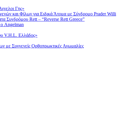
γγελοι Γης»
νών και Φίλων για Ειδικά Άτομα με Σύνδρομο Prader Willi
α Συνδρόμου Rett – “Reverse Rett Greece”
μο Angelman
ου V.H.L. Ελλάδος»
ων με Συγγενείς Ορθοπρωκτικές Ανωμαλίες