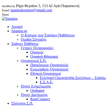
Ρήγα Φεραίου 5, 153 42 Αγία Παρασκευή
Διεύθυνση
spanioskosmos@gmail.com
Email
Share
Αρχική
Spanios.gr
Ο Κόσμος των Σπανίων Παθήσεων
Ομάδα Σύνταξης
Σπάνιες Παθήσεις
Γενικές Πληροφορίες
Ορισμός
Ορφανά Φάρμακα
Οργανισμοί Σ.Π.
Παγκόσμιος Οργανισμός
Ευρωπαϊκός Οργανισμός
Εθνικοί Οργανισμοί
Ελληνική Ομοσπονδία Συλλόγων – Σπανί
Ε.Σ.Α.Ε.
Πηγές Ενημέρωσης
Orphanet
Πηγές Δικτύωσης
RareConnect
Σύλλογοι Σ.Π.