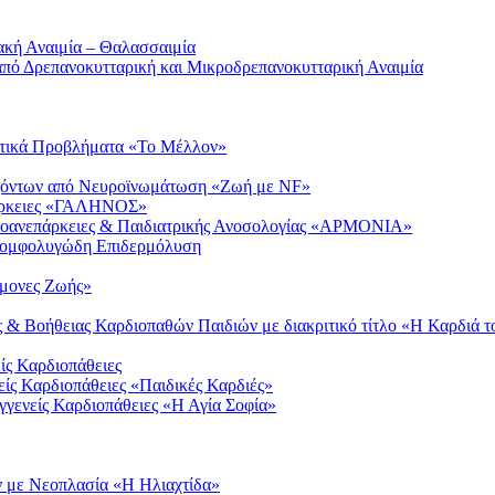
κή Αναιμία – Θαλασσαιμία
πό Δρεπανοκυτταρική και Μικροδρεπανοκυτταρική Αναιμία
νετικά Προβλήματα «Το Μέλλον»
χόντων από Νευροϊνωμάτωση «Ζωή με NF»
πάρκειες «ΓΑΛΗΝΟΣ»
οανεπάρκειες & Παιδιατρικής Ανοσολογίας «ΑΡΜΟΝΙΑ»
Πομφολυγώδη Επιδερμόλυση
ύμονες Ζωής»
& Βοήθειας Καρδιοπαθών Παιδιών με διακριτικό τίτλο «Η Καρδιά τ
ίς Καρδιοπάθειες
ίς Καρδιοπάθειες «Παιδικές Καρδιές»
γενείς Καρδιοπάθειες «Η Αγία Σοφία»
ν με Νεοπλασία «Η Ηλιαχτίδα»