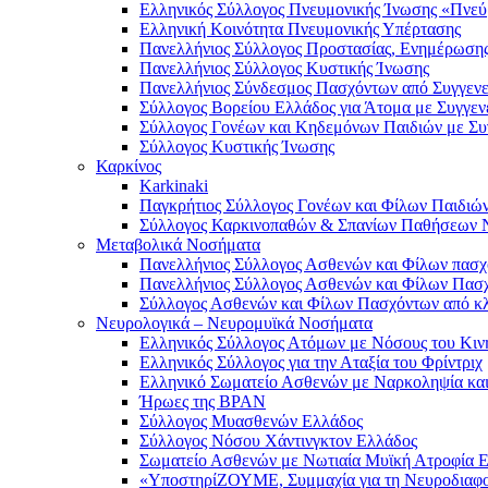
Ελληνικός Σύλλογος Πνευμονικής Ίνωσης «Πνε
Ελληνική Κοινότητα Πνευμονικής Υπέρτασης
Πανελλήνιος Σύλλογος Προστασίας, Ενημέρωσης 
Πανελλήνιος Σύλλογος Κυστικής Ίνωσης
Πανελλήνιος Σύνδεσμος Πασχόντων από Συγγενε
Σύλλογος Βορείου Ελλάδος για Άτομα με Συγγενε
Σύλλογος Γονέων και Κηδεμόνων Παιδιών με Συγ
Σύλλογος Κυστικής Ίνωσης
Καρκίνος
Karkinaki
Παγκρήτιος Σύλλογος Γονέων και Φίλων Παιδιώ
Σύλλογος Καρκινοπαθών & Σπανίων Παθήσεων 
Μεταβολικά Νοσήματα
Πανελλήνιος Σύλλογος Ασθενών και Φίλων πα
Πανελλήνιος Σύλλογος Ασθενών και Φίλων Πασ
Σύλλογος Ασθενών και Φίλων Πασχόντων από κ
Νευρολογικά – Νευρομυϊκά Νοσήματα
Ελληνικός Σύλλογος Ατόμων με Νόσους του Κι
Ελληνικός Σύλλογος για την Αταξία του Φρίντριχ
Ελληνικό Σωματείο Ασθενών με Ναρκοληψία και
Ήρωες της BPAN
Σύλλογος Μυασθενών Ελλάδος
Σύλλογος Νόσου Χάντινγκτον Ελλάδος
Σωματείο Ασθενών με Νωτιαία Μυϊκή Ατροφί
«ΥποστηρίΖΟΥΜΕ, Συμμαχία για τη Νευροδιαφο