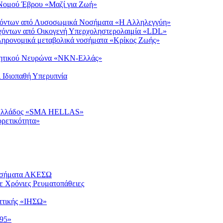
Νομού Έβρου «Μαζί για Ζωή»
σχόντων από Λυσοσωμικά Νοσήματα «Η Αλληλεγγύη»
χόντων από Οικογενή Υπερχοληστερολαιμία «LDL»
ληρονομικά μεταβολικά νοσήματα «Κρίκος Ζωής»
νητικού Νευρώνα «ΝΚΝ-Ελλάς»
 Ιδιοπαθή Υπερυπνία
α Ελλάδος «SMA HELLAS»
ρετικότητα»
Νοσήματα ΑΚΕΣΩ
ε Χρόνιες Ρευματοπάθειες
ττικής «ΙΗΣΩ»
«95»