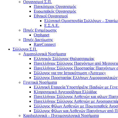
Οργανισμοί Σ.Π.
Παγκόσμιος Οργανισμός
Ευρωπαϊκός Οργανισμός
Εθνικοί Οργανισμοί
Ελληνική Ομοσπονδία Συλλόγων – Σπανί
Ε.Σ.Α.Ε.
Πηγές Ενημέρωσης
Orphanet
Πηγές Δικτύωσης
RareConnect
Σύλλογοι Σ.Π.
Αιματολογικά Νοσήματα
Ελληνικός Σύλλογος Θαλασσαιμίας
Πανελλήνιος Σύλλογος Πασχόντων από Μεσογεια
Πανελλήνιος Σύλλογος Προστασίας Πασχόντων α
Σύλλογος για την Ιστιοκύττωση «Άρτεμις»
Σύλλογος Προστασίας Ελλήνων Αιμορροφιλικών
Γενετικά Νοσήματα
Ελληνική Εταιρεία Υποστήριξης Παιδιών με Γε
Κληρονομικό Αγγειοοίδημα Ελλάδας
Πανελλήνιος Σύλλογος Ασθενών και φίλων Πασ
Πανελλήνιος Σύλλογος Ασθενών με Ανοσοανε
Σύλλογος Φίλων Ασθενών με Πρωτοπαθείς Ανοσ
Σύλλογος Φίλων και Ασθενών Πασχόντων από 
Καρδιολογικά – Πνευμονολογικά Νοσήματα