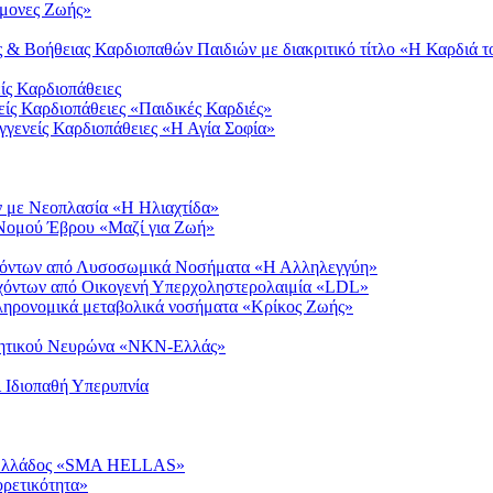
ύμονες Ζωής»
& Βοήθειας Καρδιοπαθών Παιδιών με διακριτικό τίτλο «Η Καρδιά τ
ίς Καρδιοπάθειες
ίς Καρδιοπάθειες «Παιδικές Καρδιές»
γενείς Καρδιοπάθειες «Η Αγία Σοφία»
ν με Νεοπλασία «Η Ηλιαχτίδα»
Νομού Έβρου «Μαζί για Ζωή»
σχόντων από Λυσοσωμικά Νοσήματα «Η Αλληλεγγύη»
χόντων από Οικογενή Υπερχοληστερολαιμία «LDL»
ληρονομικά μεταβολικά νοσήματα «Κρίκος Ζωής»
νητικού Νευρώνα «ΝΚΝ-Ελλάς»
 Ιδιοπαθή Υπερυπνία
α Ελλάδος «SMA HELLAS»
ρετικότητα»