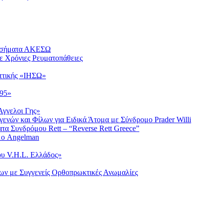
Νοσήματα ΑΚΕΣΩ
ε Χρόνιες Ρευματοπάθειες
ττικής «ΙΗΣΩ»
«95»
γγελοι Γης»
νών και Φίλων για Ειδικά Άτομα με Σύνδρομο Prader Willi
α Συνδρόμου Rett – “Reverse Rett Greece”
μο Angelman
ου V.H.L. Ελλάδος»
ων με Συγγενείς Ορθοπρωκτικές Ανωμαλίες