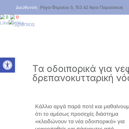
Διεύθυνση
Ρήγα Φεραίου 5, 153 42 Αγία Παρασκευή
0
0
Ανοίξτε τη γραμμή εργαλεί
Τα οδοιπορικά για νε
δρεπανοκυτταρική νό
Κάλλιο αργά παρά ποτέ και μαθαίνου
ότι το αμέσως προσεχές διάστημα
«κλειδώνουν τα νέα οδοιπορικά» για
νεφροπαθείς και πάσχοντες από