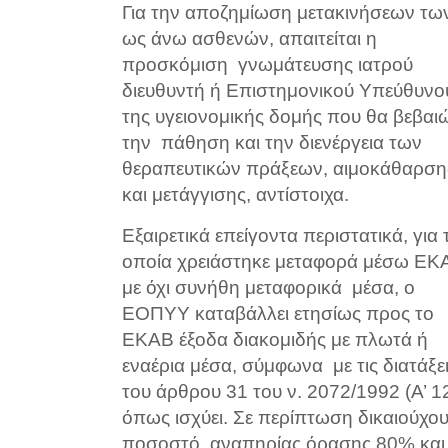
Για την αποζημίωση μετακινήσεων τω
ως άνω ασθενών, απαιτείται η
προσκόμιση γνωμάτευσης ιατρού
διευθυντή ή Επιστημονικού Υπεύθυνο
της υγειονομικής δομής που θα βεβαιώ
την πάθηση και την διενέργεια των
θεραπευτικών πράξεων, αιμοκάθαρση
και μετάγγισης, αντίστοιχα.
Εξαιρετικά επείγοντα περιστατικά, για 
οποία χρειάστηκε μεταφορά μέσω ΕΚ
με όχι συνήθη μεταφορικά μέσα, ο
ΕΟΠΥΥ καταβάλλει ετησίως προς το
ΕΚΑΒ έξοδα διακομιδής με πλωτά ή
εναέρια μέσα, σύμφωνα με τις διατάξε
του άρθρου 31 του ν. 2072/1992 (Α’ 1
όπως ισχύει. Σε περίπτωση δικαιούχου
ποσοστό αναπηρίας όρασης 80% και