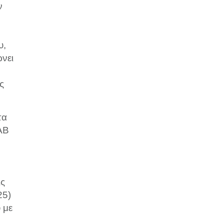
ν
υ,
νει
ς
τα
ΑΒ
ις
25)
 με