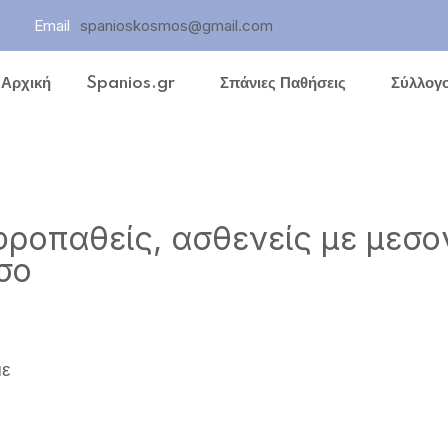
Email
spanioskosmos@gmail.com
Αρχική
Spanios.gr
Σπάνιες Παθήσεις
Σύλλογο
ων
φροπαθείς, ασθενείς με μεσογ
σο
με